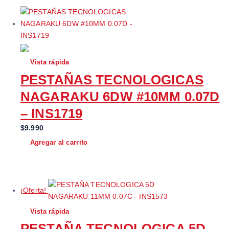
r
c
i
t
g
u
i
a
n
l
Vista rápida
a
e
l
s
PESTAÑAS TECNOLOGICAS
e
:
NAGARAKU 6DW #10MM 0.07D
r
$
– INS1719
a
4
:
.
$
9.990
$
9
Agregar al carrito
7
9
.
0
5
.
0
¡Oferta!
0
.
Vista rápida
PESTAÑA TECNOLOGICA 5D