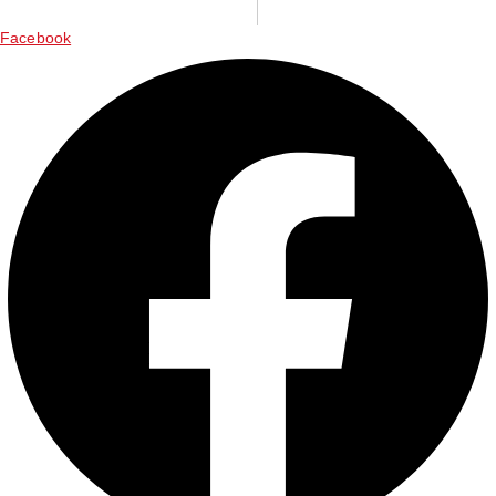
Santiago:
03:46:28 p. m.
Vie., 7 Ago.
N/A
°C
Facebook