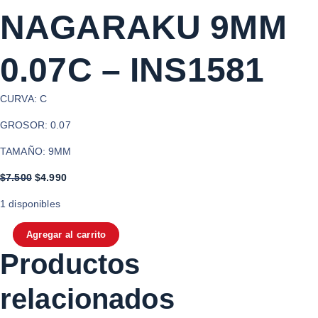
NAGARAKU 9MM
0.07C – INS1581
CURVA: C
GROSOR: 0.07
TAMAÑO: 9MM
E
E
$
7.500
$
4.990
l
l
1 disponibles
p
p
r
r
PESTAÑA TECNOLOGICA 4D NAGARAKU 9MM 0.07C - INS1581 can
Agregar al carrito
e
e
Productos
c
c
i
i
relacionados
o
o
o
a