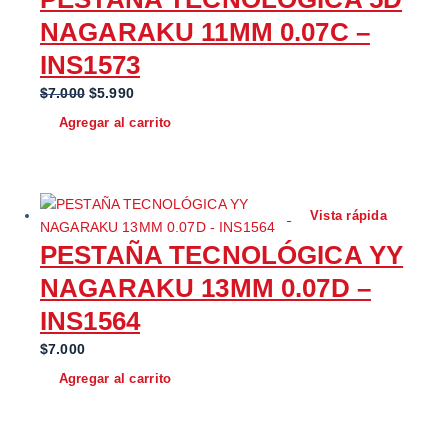
NAGARAKU 11MM 0.07C –
INS1573
E
E
$
7.000
$
5.990
l
l
Agregar al carrito
p
p
r
r
e
e
c
c
Vista rápida
i
i
PESTAÑA TECNOLÓGICA YY
o
o
o
a
NAGARAKU 13MM 0.07D –
r
c
INS1564
i
t
g
u
$
7.000
i
a
Agregar al carrito
n
l
a
e
l
s