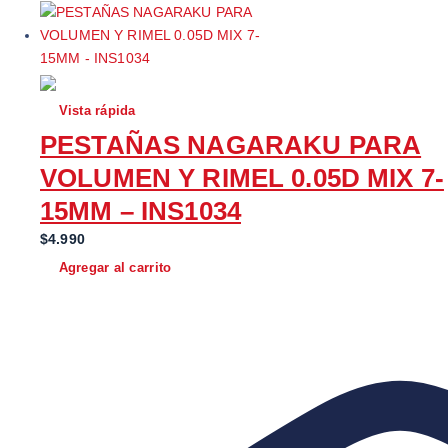
e
:
r
$
a
5
:
.
$
9
Vista rápida
7
9
PESTAÑAS NAGARAKU PARA
.
0
VOLUMEN Y RIMEL 0.05D MIX 7-
0
.
0
15MM – INS1034
0
$
4.990
.
Agregar al carrito