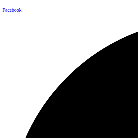
Santiago:
00:38:18 a. m.
Jue., 6 Ago.
N/A
°C
Facebook