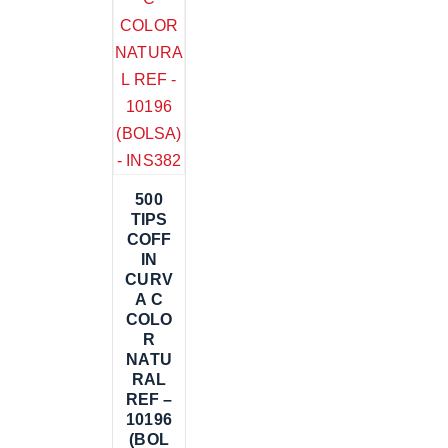
500
TIPS
COFF
IN
CURV
A C
COLO
R
NATU
RAL
REF –
10196
(BOL