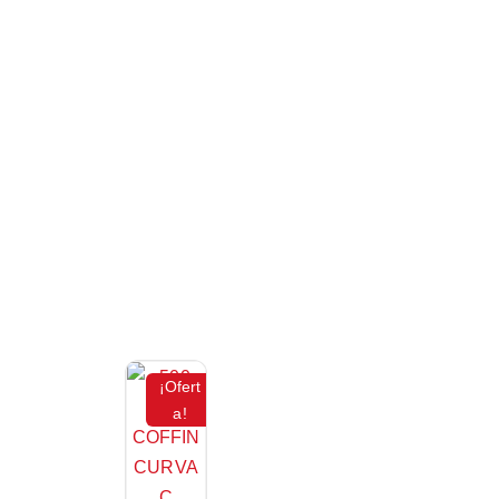
¡Ofert
a!