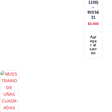
1108)
–
INS56
31
$
3.000
Agr
ega
r al
carr
ito