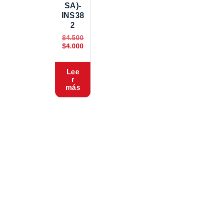
SA)-
INS38
2
$
4.500
$
4.000
Lee
r
más