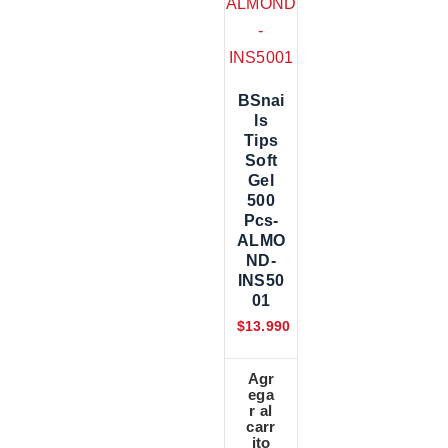
BSnai
Ls
Tips
Soft
Gel
500
Pcs-
ALMO
ND-
INS50
01
$
13.990
Agr
ega
r al
carr
ito