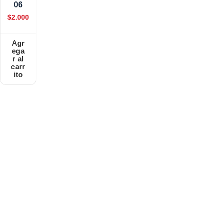
06
$
2.000
Agr
ega
r al
carr
ito