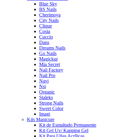
Blue Sky
BS Nails
Cherimoya
City Nails
Clique
Cosia
Cuccio
Dans
Dreams Nails
Go Nails
Magickur
Mia Secret
Nail Factory
Nail Pro
Navi
Nsi
Organic
Staleks
Strong Nails
Sweet Color
Imagi
Kits Manicure
Kit de Esmaltado Permanente
Kit Gel Uv/ Kapping Gel
Kit Para Uñas Acrílicas