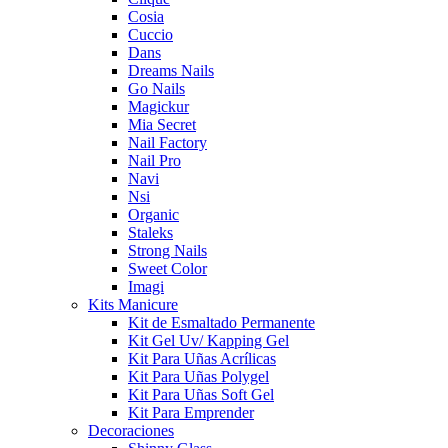
Cosia
Cuccio
Dans
Dreams Nails
Go Nails
Magickur
Mia Secret
Nail Factory
Nail Pro
Navi
Nsi
Organic
Staleks
Strong Nails
Sweet Color
Imagi
Kits Manicure
Kit de Esmaltado Permanente
Kit Gel Uv/ Kapping Gel
Kit Para Uñas Acrílicas
Kit Para Uñas Polygel
Kit Para Uñas Soft Gel
Kit Para Emprender
Decoraciones