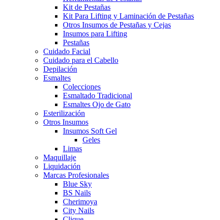
Kit de Pestañas
Kit Para Lifting y Laminación de Pestañas
Otros Insumos de Pestañas y Cejas
Insumos para Lifting
Pestañas
Cuidado Facial
Cuidado para el Cabello
Depilación
Esmaltes
Colecciones
Esmaltado Tradicional
Esmaltes Ojo de Gato
Esterilización
Otros Insumos
Insumos Soft Gel
Geles
Limas
Maquillaje
Liquidación
Marcas Profesionales
Blue Sky
BS Nails
Cherimoya
City Nails
Clique