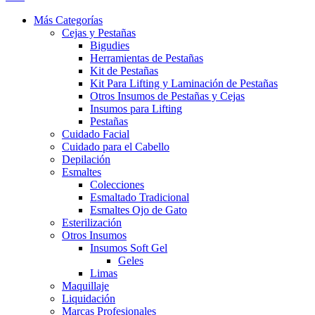
Más Categorías
Cejas y Pestañas
Bigudies
Herramientas de Pestañas
Kit de Pestañas
Kit Para Lifting y Laminación de Pestañas
Otros Insumos de Pestañas y Cejas
Insumos para Lifting
Pestañas
Cuidado Facial
Cuidado para el Cabello
Depilación
Esmaltes
Colecciones
Esmaltado Tradicional
Esmaltes Ojo de Gato
Esterilización
Otros Insumos
Insumos Soft Gel
Geles
Limas
Maquillaje
Liquidación
Marcas Profesionales