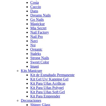
Cosia
Cuccio
Dans
Dreams Nails
Go Nails
Magickur
Mia Secret
Nail Factory
Nail Pro
Navi
Nsi
Organic
Staleks
Strong Nails
Sweet Color
Imagi
Kits Manicure
Kit de Esmaltado Permanente
Kit Gel Uv/ Kapping Gel
Kit Para Uñas Acrílicas
Kit Para Uñas Polygel
Kit Para Uñas Soft Gel
Kit Para Emprender
Decoraciones
Shinny Glass