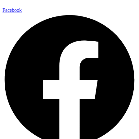
Santiago:
10:04:31 p. m.
Jue., 6 Ago.
N/A
°C
Facebook