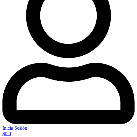
Inicia Sesión
$
0
0