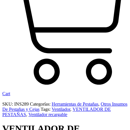
Cart
SKU:
INS289
Categorías:
Herramientas de Pestañas
,
Otros Insumos
De Pestañas y Cejas
Tags:
Ventilador
,
VENTILADOR DE
PESTAÑAS
,
Ventilador recargable
VENTILADOR DE