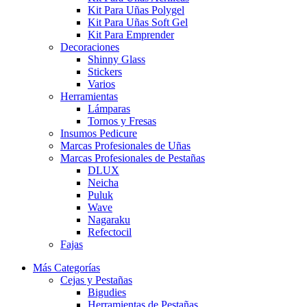
Kit Para Uñas Polygel
Kit Para Uñas Soft Gel
Kit Para Emprender
Decoraciones
Shinny Glass
Stickers
Varios
Herramientas
Lámparas
Tornos y Fresas
Insumos Pedicure
Marcas Profesionales de Uñas
Marcas Profesionales de Pestañas
DLUX
Neicha
Puluk
Wave
Nagaraku
Refectocil
Fajas
Más Categorías
Cejas y Pestañas
Bigudies
Herramientas de Pestañas