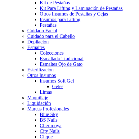
Kit de Pestañas
Kit Para Lifting y Laminación de Pestañas
Otros Insumos de Pestañas y Cejas
Insumos para Lifting
Pestañas
Cuidado Facial
Cuidado para el Cabello
Depilación
Esmaltes
Colecciones
Esmaltado Tradicional
Esmaltes Ojo de Gato
Esterilización
Otros Insumos
Insumos Soft Gel
Geles
Limas
Maquillaje
Liquidación
Marcas Profesionales
Blue Sky
BS Nails
Cherimoya
City Nails
Clique