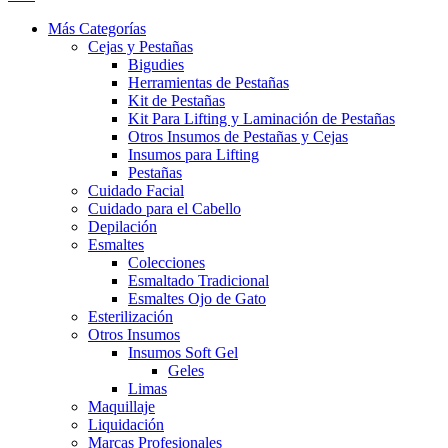
Más Categorías
Cejas y Pestañas
Bigudies
Herramientas de Pestañas
Kit de Pestañas
Kit Para Lifting y Laminación de Pestañas
Otros Insumos de Pestañas y Cejas
Insumos para Lifting
Pestañas
Cuidado Facial
Cuidado para el Cabello
Depilación
Esmaltes
Colecciones
Esmaltado Tradicional
Esmaltes Ojo de Gato
Esterilización
Otros Insumos
Insumos Soft Gel
Geles
Limas
Maquillaje
Liquidación
Marcas Profesionales