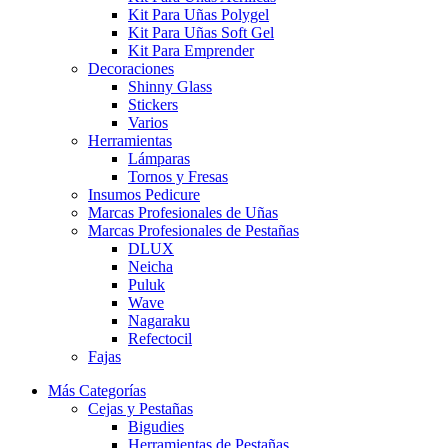
Kit Para Uñas Polygel
Kit Para Uñas Soft Gel
Kit Para Emprender
Decoraciones
Shinny Glass
Stickers
Varios
Herramientas
Lámparas
Tornos y Fresas
Insumos Pedicure
Marcas Profesionales de Uñas
Marcas Profesionales de Pestañas
DLUX
Neicha
Puluk
Wave
Nagaraku
Refectocil
Fajas
Más Categorías
Cejas y Pestañas
Bigudies
Herramientas de Pestañas