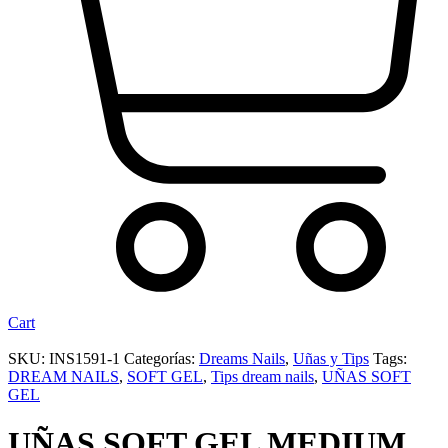
Cart
SKU:
INS1591-1
Categorías:
Dreams Nails
,
Uñas y Tips
Tags:
DREAM NAILS
,
SOFT GEL
,
Tips dream nails
,
UÑAS SOFT
GEL
UÑAS SOFT GEL MEDIUM