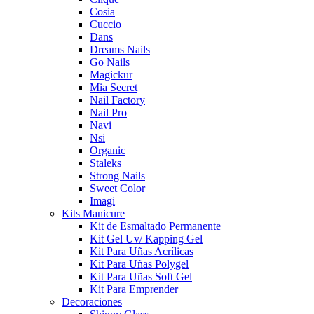
Cosia
Cuccio
Dans
Dreams Nails
Go Nails
Magickur
Mia Secret
Nail Factory
Nail Pro
Navi
Nsi
Organic
Staleks
Strong Nails
Sweet Color
Imagi
Kits Manicure
Kit de Esmaltado Permanente
Kit Gel Uv/ Kapping Gel
Kit Para Uñas Acrílicas
Kit Para Uñas Polygel
Kit Para Uñas Soft Gel
Kit Para Emprender
Decoraciones