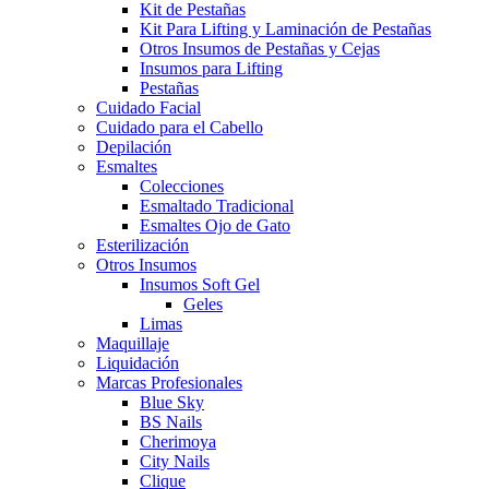
Kit de Pestañas
Kit Para Lifting y Laminación de Pestañas
Otros Insumos de Pestañas y Cejas
Insumos para Lifting
Pestañas
Cuidado Facial
Cuidado para el Cabello
Depilación
Esmaltes
Colecciones
Esmaltado Tradicional
Esmaltes Ojo de Gato
Esterilización
Otros Insumos
Insumos Soft Gel
Geles
Limas
Maquillaje
Liquidación
Marcas Profesionales
Blue Sky
BS Nails
Cherimoya
City Nails
Clique