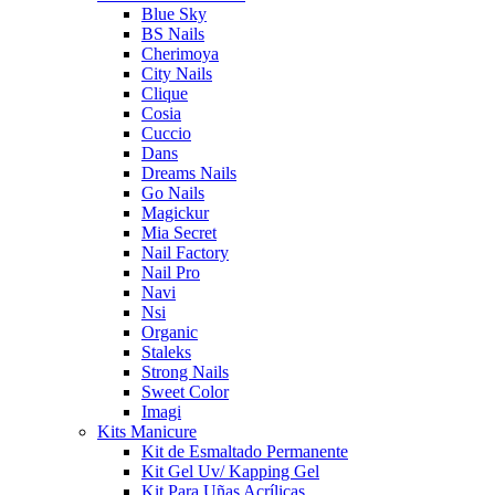
Blue Sky
BS Nails
Cherimoya
City Nails
Clique
Cosia
Cuccio
Dans
Dreams Nails
Go Nails
Magickur
Mia Secret
Nail Factory
Nail Pro
Navi
Nsi
Organic
Staleks
Strong Nails
Sweet Color
Imagi
Kits Manicure
Kit de Esmaltado Permanente
Kit Gel Uv/ Kapping Gel
Kit Para Uñas Acrílicas