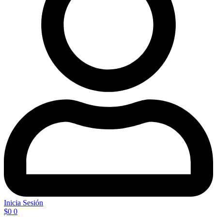
Inicia Sesión
$
0
0