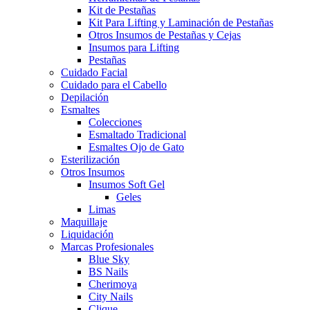
Kit de Pestañas
Kit Para Lifting y Laminación de Pestañas
Otros Insumos de Pestañas y Cejas
Insumos para Lifting
Pestañas
Cuidado Facial
Cuidado para el Cabello
Depilación
Esmaltes
Colecciones
Esmaltado Tradicional
Esmaltes Ojo de Gato
Esterilización
Otros Insumos
Insumos Soft Gel
Geles
Limas
Maquillaje
Liquidación
Marcas Profesionales
Blue Sky
BS Nails
Cherimoya
City Nails
Clique