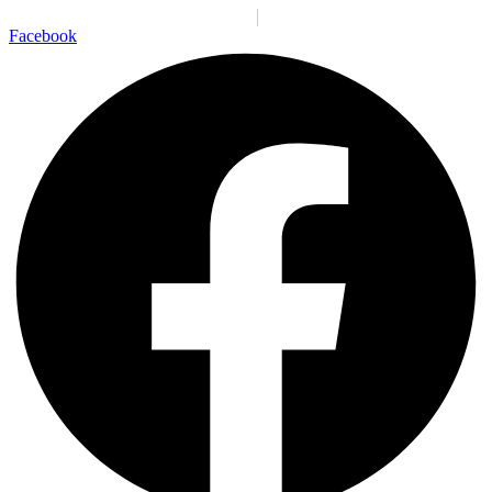
Santiago:
06:40:54 a. m.
Vie., 7 Ago.
N/A
°C
Facebook