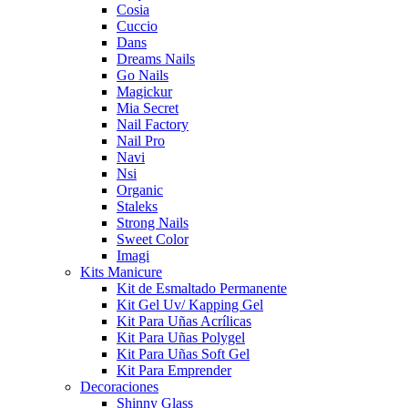
Cosia
Cuccio
Dans
Dreams Nails
Go Nails
Magickur
Mia Secret
Nail Factory
Nail Pro
Navi
Nsi
Organic
Staleks
Strong Nails
Sweet Color
Imagi
Kits Manicure
Kit de Esmaltado Permanente
Kit Gel Uv/ Kapping Gel
Kit Para Uñas Acrílicas
Kit Para Uñas Polygel
Kit Para Uñas Soft Gel
Kit Para Emprender
Decoraciones
Shinny Glass