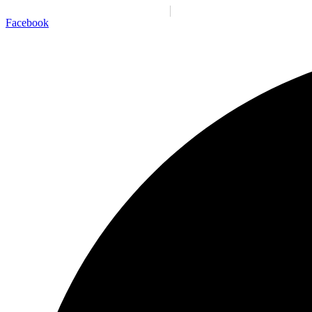
Santiago:
02:22:47 a. m.
Dom., 9 Ago.
N/A
°C
Facebook