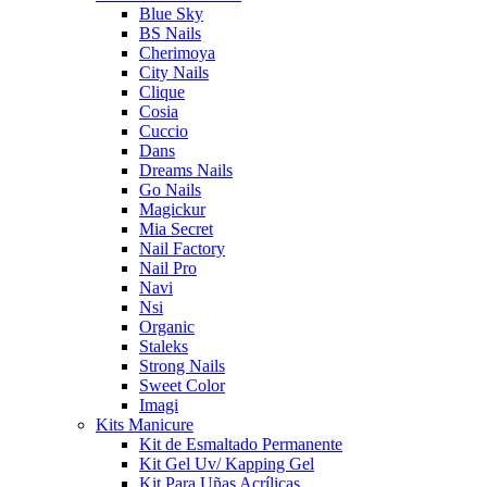
Blue Sky
BS Nails
Cherimoya
City Nails
Clique
Cosia
Cuccio
Dans
Dreams Nails
Go Nails
Magickur
Mia Secret
Nail Factory
Nail Pro
Navi
Nsi
Organic
Staleks
Strong Nails
Sweet Color
Imagi
Kits Manicure
Kit de Esmaltado Permanente
Kit Gel Uv/ Kapping Gel
Kit Para Uñas Acrílicas