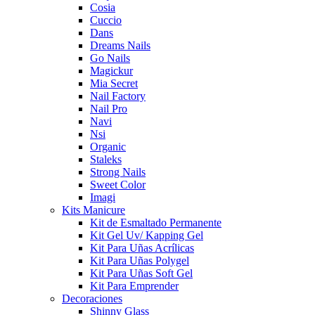
Cosia
Cuccio
Dans
Dreams Nails
Go Nails
Magickur
Mia Secret
Nail Factory
Nail Pro
Navi
Nsi
Organic
Staleks
Strong Nails
Sweet Color
Imagi
Kits Manicure
Kit de Esmaltado Permanente
Kit Gel Uv/ Kapping Gel
Kit Para Uñas Acrílicas
Kit Para Uñas Polygel
Kit Para Uñas Soft Gel
Kit Para Emprender
Decoraciones
Shinny Glass