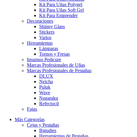
Kit Para Uñas Polygel
Kit Para Uñas Soft Gel
Kit Para Emprender
Decoraciones
Shinny Glass
Stickers
Varios
Herramientas
Lámparas
Tornos y Fresas
Insumos Pedicure
Marcas Profesionales de Uñas
Marcas Profesionales de Pestañas
DLUX
Neicha
Puluk
Wave
Nagaraku
Refectocil
Fajas
Más Categorías
Cejas y Pestañas
Bigudies
Herramientas de Pestañas