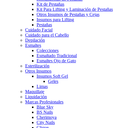
Kit de Pestañas
Kit Para Lifting y Laminación de Pestañas
Otros Insumos de Pestañas y Cejas
Insumos para Lifting
Pestañas
Cuidado Facial
Cuidado para el Cabello
Depilación
Esmaltes
Colecciones
Esmaltado Tradicional
Esmaltes Ojo de Gato
Esterilización
Otros Insumos
Insumos Soft Gel
Geles
Limas
Maquillaje
Liquidación
Marcas Profesionales
Blue Sky
BS Nails
Cherimoya
City Nails
Clique