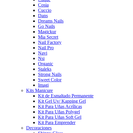
Cosia
Cuccio
Dans
Dreams Nails
Go Nails
Magickur
Mia Secret
Nail Factory
Nail Pro
Navi
Nsi
Organic
Staleks
Strong Nails
Sweet Color
Imagi
Kits Manicure
Kit de Esmaltado Permanente
Kit Gel Uv/ Kapping Gel
Kit Para Uñas Acrílicas
Kit Para Uñas Polygel
Kit Para Uñas Soft Gel
Kit Para Emprender
Decoraciones