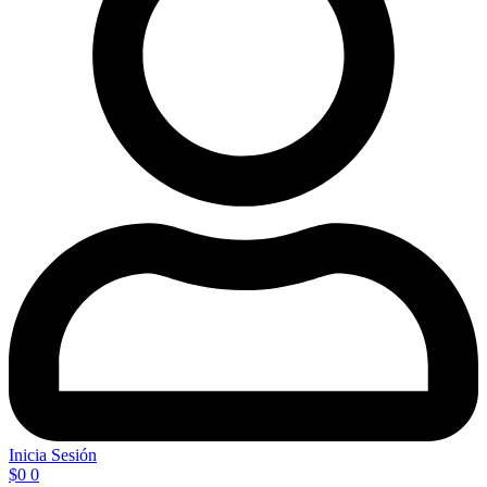
Inicia Sesión
$
0
0