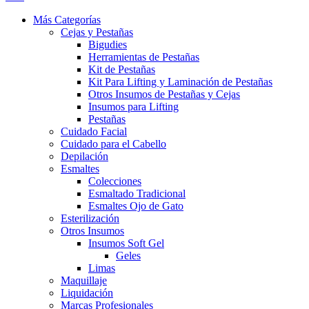
Más Categorías
Cejas y Pestañas
Bigudies
Herramientas de Pestañas
Kit de Pestañas
Kit Para Lifting y Laminación de Pestañas
Otros Insumos de Pestañas y Cejas
Insumos para Lifting
Pestañas
Cuidado Facial
Cuidado para el Cabello
Depilación
Esmaltes
Colecciones
Esmaltado Tradicional
Esmaltes Ojo de Gato
Esterilización
Otros Insumos
Insumos Soft Gel
Geles
Limas
Maquillaje
Liquidación
Marcas Profesionales