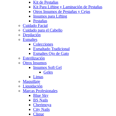
Kit de Pestañas
Kit Para Lifting y Laminación de Pestañas
Otros Insumos de Pestañas y Cejas
Insumos para Lifting
Pestañas
Cuidado Facial
Cuidado para el Cabello
Depilación
Esmaltes
Colecciones
Esmaltado Tradicional
Esmaltes Ojo de Gato
Esterilización
Otros Insumos
Insumos Soft Gel
Geles
Limas
Maquillaje
Liquidación
Marcas Profesionales
Blue Sky
BS Nails
Cherimoya
City Nails
Clique