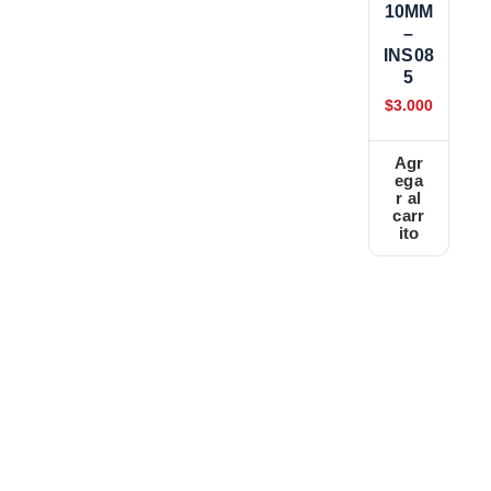
10MM
–
INS08
5
$
3.000
Agr
ega
r al
carr
ito