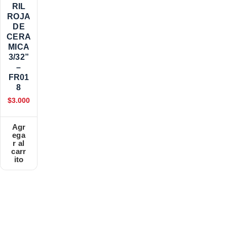
RIL
ROJA
DE
CERA
MICA
3/32”
–
FR01
8
$
3.000
Agr
ega
r al
carr
ito