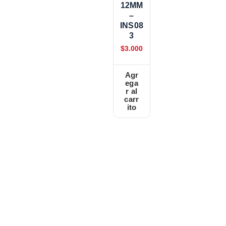
12MM
–
INS08
3
$
3.000
Agr
ega
r al
carr
ito