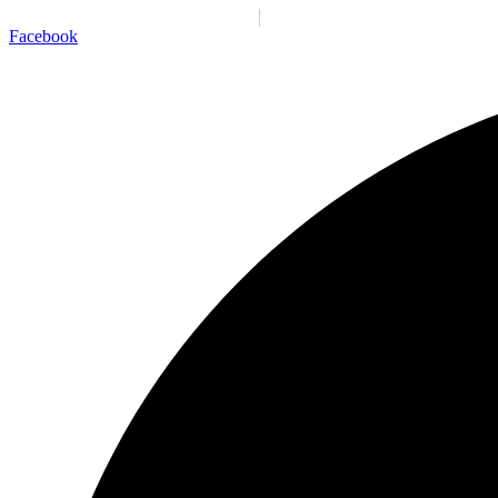
Santiago:
03:11:32 a. m.
Vie., 7 Ago.
N/A
°C
Facebook