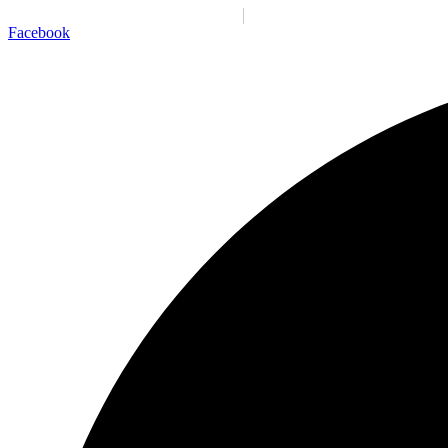
Santiago:
04:11:24 a. m.
Dom., 9 Ago.
N/A
°C
Facebook