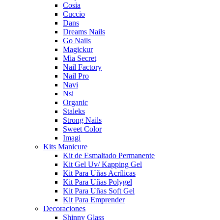
Cosia
Cuccio
Dans
Dreams Nails
Go Nails
Magickur
Mia Secret
Nail Factory
Nail Pro
Navi
Nsi
Organic
Staleks
Strong Nails
Sweet Color
Imagi
Kits Manicure
Kit de Esmaltado Permanente
Kit Gel Uv/ Kapping Gel
Kit Para Uñas Acrílicas
Kit Para Uñas Polygel
Kit Para Uñas Soft Gel
Kit Para Emprender
Decoraciones
Shinny Glass