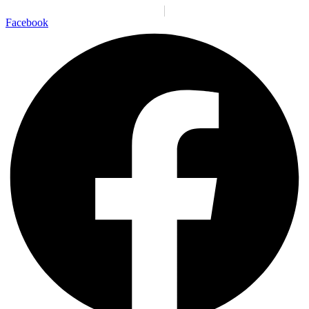
Santiago:
01:04:58 p. m.
Jue., 6 Ago.
N/A
°C
Facebook