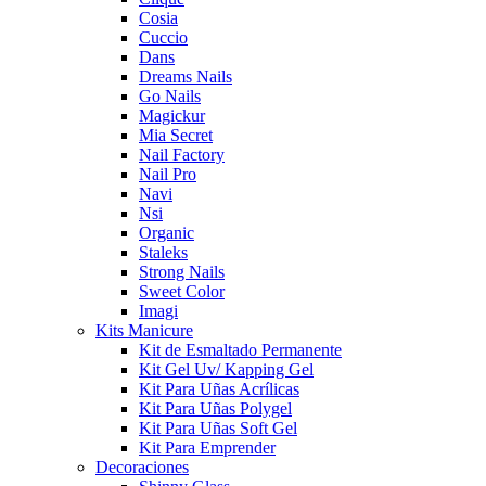
Cosia
Cuccio
Dans
Dreams Nails
Go Nails
Magickur
Mia Secret
Nail Factory
Nail Pro
Navi
Nsi
Organic
Staleks
Strong Nails
Sweet Color
Imagi
Kits Manicure
Kit de Esmaltado Permanente
Kit Gel Uv/ Kapping Gel
Kit Para Uñas Acrílicas
Kit Para Uñas Polygel
Kit Para Uñas Soft Gel
Kit Para Emprender
Decoraciones