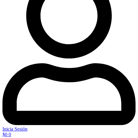
Inicia Sesión
$
0
0