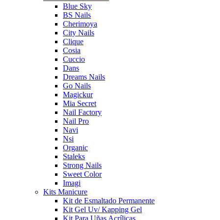
Blue Sky
BS Nails
Cherimoya
City Nails
Clique
Cosia
Cuccio
Dans
Dreams Nails
Go Nails
Magickur
Mia Secret
Nail Factory
Nail Pro
Navi
Nsi
Organic
Staleks
Strong Nails
Sweet Color
Imagi
Kits Manicure
Kit de Esmaltado Permanente
Kit Gel Uv/ Kapping Gel
Kit Para Uñas Acrílicas