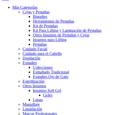
Más Categorías
Cejas y Pestañas
Bigudies
Herramientas de Pestañas
Kit de Pestañas
Kit Para Lifting y Laminación de Pestañas
Otros Insumos de Pestañas y Cejas
Insumos para Lifting
Pestañas
Cuidado Facial
Cuidado para el Cabello
Depilación
Esmaltes
Colecciones
Esmaltado Tradicional
Esmaltes Ojo de Gato
Esterilización
Otros Insumos
Insumos Soft Gel
Geles
Limas
Maquillaje
Liquidación
Marcas Profesionales