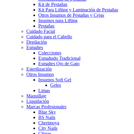
Kit de Pestañas
Kit Para Lifting y Laminación de Pestañas
Otros Insumos de Pestañas y Cejas
Insumos para Lifting
Pestañas
Cuidado Facial
Cuidado para el Cabello
Depilación
Esmaltes
Colecciones
Esmaltado Tradicional
Esmaltes Ojo de Gato
Esterilización
Otros Insumos
Insumos Soft Gel
Geles
Limas
Maquillaje
Liquidación
Marcas Profesionales
Blue Sky
BS Nails
Cherimoya
City Nails
Clique