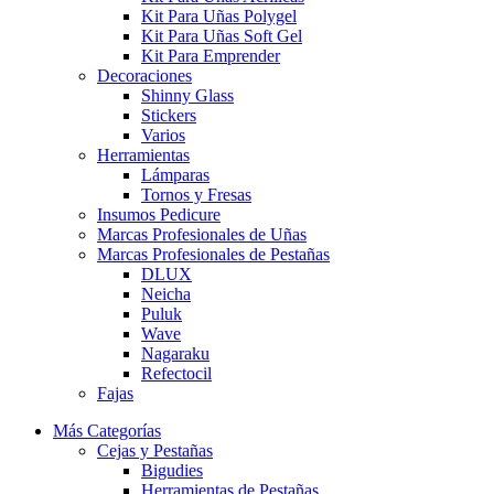
Kit Para Uñas Polygel
Kit Para Uñas Soft Gel
Kit Para Emprender
Decoraciones
Shinny Glass
Stickers
Varios
Herramientas
Lámparas
Tornos y Fresas
Insumos Pedicure
Marcas Profesionales de Uñas
Marcas Profesionales de Pestañas
DLUX
Neicha
Puluk
Wave
Nagaraku
Refectocil
Fajas
Más Categorías
Cejas y Pestañas
Bigudies
Herramientas de Pestañas