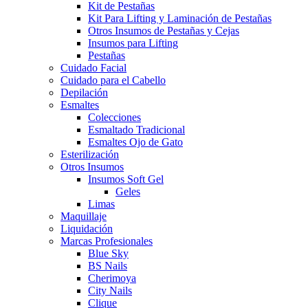
Kit de Pestañas
Kit Para Lifting y Laminación de Pestañas
Otros Insumos de Pestañas y Cejas
Insumos para Lifting
Pestañas
Cuidado Facial
Cuidado para el Cabello
Depilación
Esmaltes
Colecciones
Esmaltado Tradicional
Esmaltes Ojo de Gato
Esterilización
Otros Insumos
Insumos Soft Gel
Geles
Limas
Maquillaje
Liquidación
Marcas Profesionales
Blue Sky
BS Nails
Cherimoya
City Nails
Clique