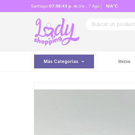
Santiago:
07:08:43 p. m.
Vie., 7 Ago.
N/A
°C
Inicio
Más Categorías