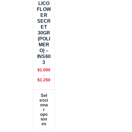
LICO
FLOW
ER
SECR
ET
30GR
(POLI
MER
O) –
INS60
3
$
1.000
-
$
1.250
Sel
ecci
ona
r
opc
ion
es