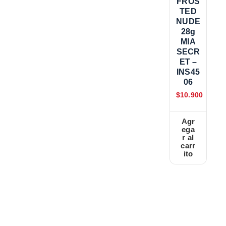
FROS
TED
NUDE
28g
MIA
SECR
ET –
INS45
06
$
10.900
Agr
ega
r al
carr
ito