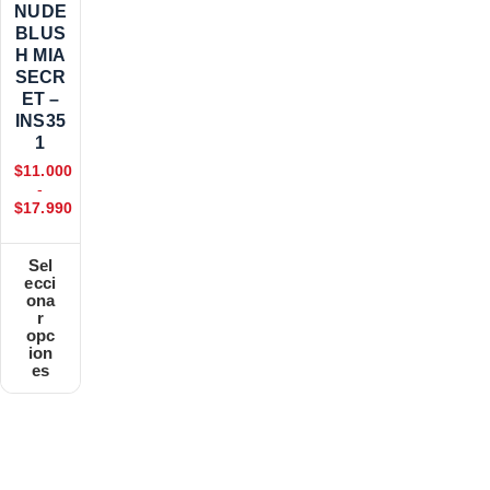
NUDE
BLUS
H MIA
SECR
ET –
INS35
1
$
11.000
-
$
17.990
Sel
ecci
ona
r
opc
ion
es