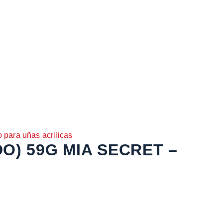
o para uñas acrilicas
O) 59G MIA SECRET –