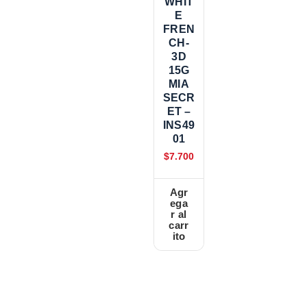
WHIT
E
FREN
CH-
3D
15G
MIA
SECR
ET –
INS49
01
$
7.700
Agr
ega
r al
carr
ito