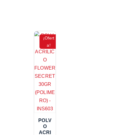
¡Ofert
a!
POLV
O
ACRI