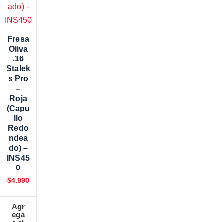
Fresa
Oliva
.16
Stalek
S Pro
–
Roja
(Capu
Llo
Redo
Ndea
Do) –
INS45
0
$
4.990
Agr
ega