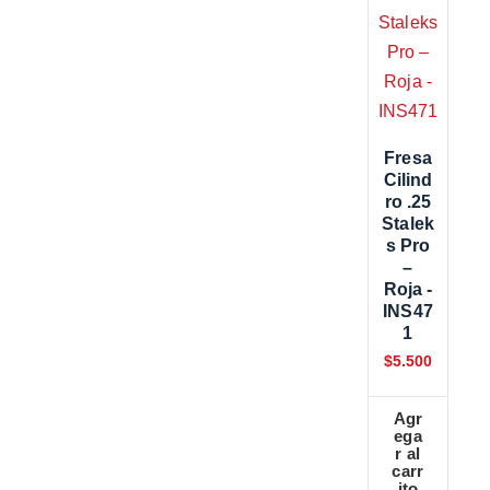
Fresa
Cilind
Ro .25
Stalek
S Pro
–
Roja -
INS47
1
$
5.500
Agr
ega
r al
carr
ito