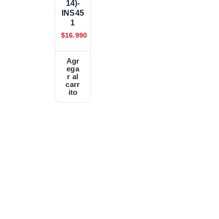
14)-
INS45
1
$
16.990
Agr
ega
r al
carr
ito