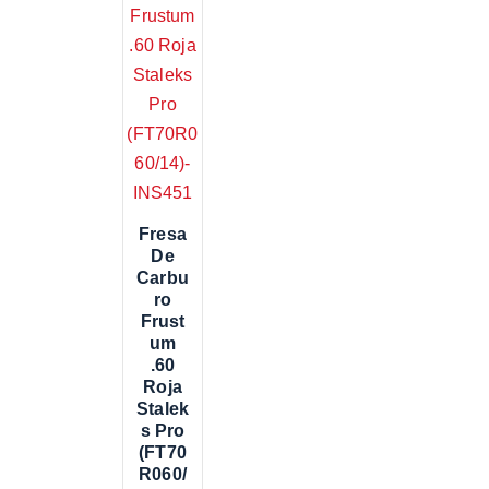
Fresa
De
Carbu
Ro
Frust
Um
.60
Roja
Stalek
S Pro
(FT70
R060/