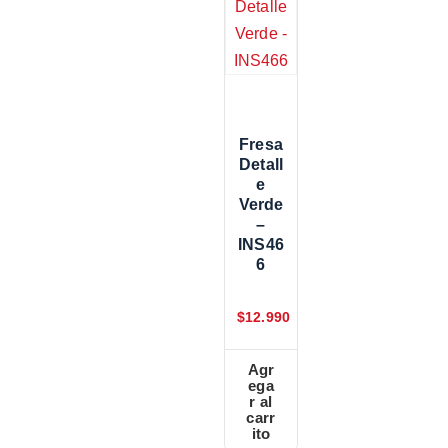
Fresa
Detall
E
Verde
–
INS46
6
$
12.990
Agr
ega
r al
carr
ito