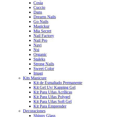
Cosia
Cuccio
Dans
Dreams Nails
Go Nails
Magickur
Mia Secret
Nail Factory
Nail Pro
Navi
Nsi
Organic
Staleks
Strong Nails
Sweet Color
Imagi
Kits Manicure
Kit de Esmaltado Permanente
Kit Gel Uv/ Kapping Gel
Kit Para Uñas Acrílicas
Kit Para Uñas Polygel
Kit Para Uñas Soft Gel
Kit Para Emprender
Decoraciones
Shinny Glass