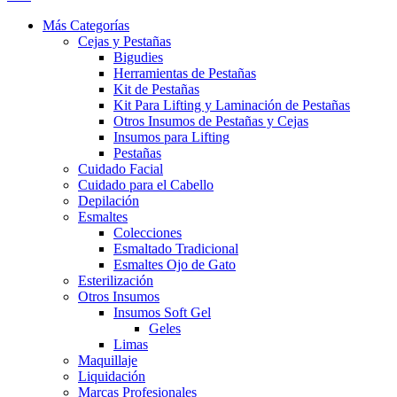
Más Categorías
Cejas y Pestañas
Bigudies
Herramientas de Pestañas
Kit de Pestañas
Kit Para Lifting y Laminación de Pestañas
Otros Insumos de Pestañas y Cejas
Insumos para Lifting
Pestañas
Cuidado Facial
Cuidado para el Cabello
Depilación
Esmaltes
Colecciones
Esmaltado Tradicional
Esmaltes Ojo de Gato
Esterilización
Otros Insumos
Insumos Soft Gel
Geles
Limas
Maquillaje
Liquidación
Marcas Profesionales