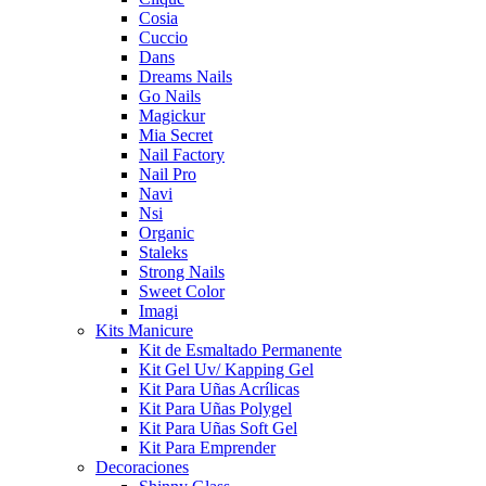
Cosia
Cuccio
Dans
Dreams Nails
Go Nails
Magickur
Mia Secret
Nail Factory
Nail Pro
Navi
Nsi
Organic
Staleks
Strong Nails
Sweet Color
Imagi
Kits Manicure
Kit de Esmaltado Permanente
Kit Gel Uv/ Kapping Gel
Kit Para Uñas Acrílicas
Kit Para Uñas Polygel
Kit Para Uñas Soft Gel
Kit Para Emprender
Decoraciones