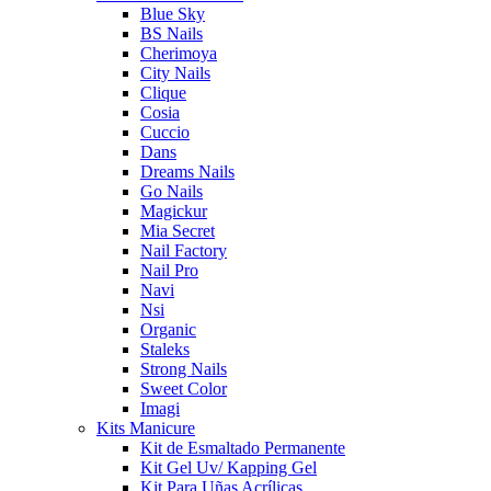
Blue Sky
BS Nails
Cherimoya
City Nails
Clique
Cosia
Cuccio
Dans
Dreams Nails
Go Nails
Magickur
Mia Secret
Nail Factory
Nail Pro
Navi
Nsi
Organic
Staleks
Strong Nails
Sweet Color
Imagi
Kits Manicure
Kit de Esmaltado Permanente
Kit Gel Uv/ Kapping Gel
Kit Para Uñas Acrílicas