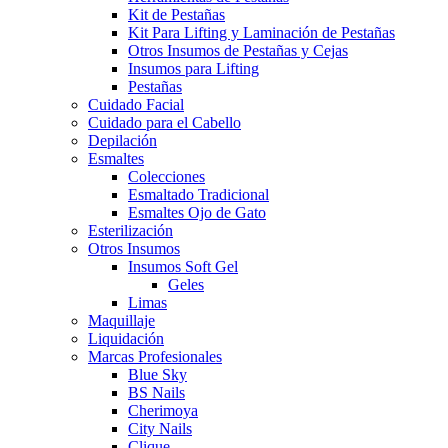
Kit de Pestañas
Kit Para Lifting y Laminación de Pestañas
Otros Insumos de Pestañas y Cejas
Insumos para Lifting
Pestañas
Cuidado Facial
Cuidado para el Cabello
Depilación
Esmaltes
Colecciones
Esmaltado Tradicional
Esmaltes Ojo de Gato
Esterilización
Otros Insumos
Insumos Soft Gel
Geles
Limas
Maquillaje
Liquidación
Marcas Profesionales
Blue Sky
BS Nails
Cherimoya
City Nails
Clique