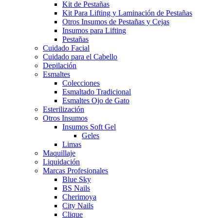
Kit de Pestañas
Kit Para Lifting y Laminación de Pestañas
Otros Insumos de Pestañas y Cejas
Insumos para Lifting
Pestañas
Cuidado Facial
Cuidado para el Cabello
Depilación
Esmaltes
Colecciones
Esmaltado Tradicional
Esmaltes Ojo de Gato
Esterilización
Otros Insumos
Insumos Soft Gel
Geles
Limas
Maquillaje
Liquidación
Marcas Profesionales
Blue Sky
BS Nails
Cherimoya
City Nails
Clique