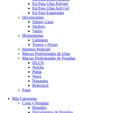
Kit Para Uñas Polygel
Kit Para Uñas Soft Gel
Kit Para Emprender
Decoraciones
Shinny Glass
Stickers
Varios
Herramientas
Lámparas
Tornos y Fresas
Insumos Pedicure
Marcas Profesionales de Uñas
Marcas Profesionales de Pestañas
DLUX
Neicha
Puluk
Wave
Nagaraku
Refectocil
Fajas
Más Categorías
Cejas y Pestañas
Bigudies
Herramientas de Pestañas