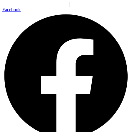
Santiago:
11:59:36 a. m.
Jue., 6 Ago.
N/A
°C
Facebook