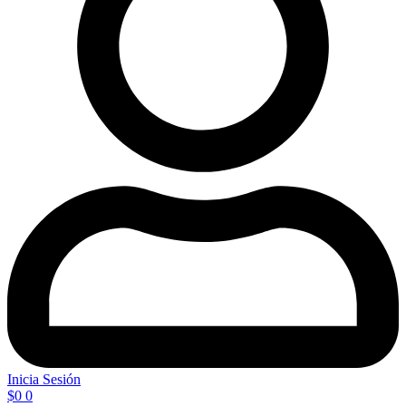
Inicia Sesión
$
0
0