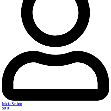
Inicia Sesión
$
0
0