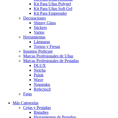
Kit Para Uñas Polygel
Kit Para Uñas Soft Gel
Kit Para Emprender
Decoraciones
Shinny Glass
Stickers
Varios
Herramientas
Lámparas
Tornos y Fresas
Insumos Pedicure
Marcas Profesionales de Uñas
Marcas Profesionales de Pestañas
DLUX
Neicha
Puluk
Wave
Nagaraku
Refectocil
Fajas
Más Categorías
Cejas y Pestañas
Bigudies
Herramientas de Pestañas