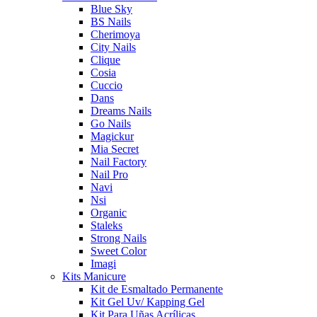
Blue Sky
BS Nails
Cherimoya
City Nails
Clique
Cosia
Cuccio
Dans
Dreams Nails
Go Nails
Magickur
Mia Secret
Nail Factory
Nail Pro
Navi
Nsi
Organic
Staleks
Strong Nails
Sweet Color
Imagi
Kits Manicure
Kit de Esmaltado Permanente
Kit Gel Uv/ Kapping Gel
Kit Para Uñas Acrílicas