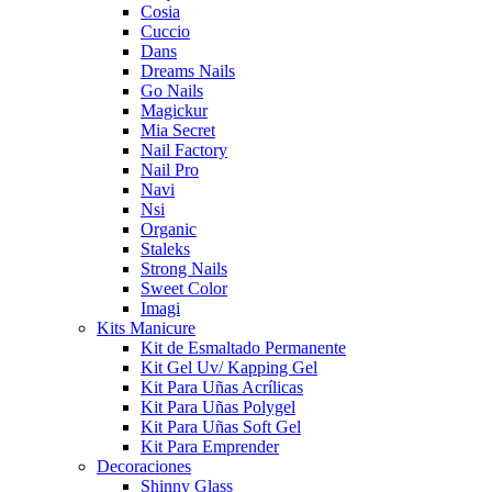
Cosia
Cuccio
Dans
Dreams Nails
Go Nails
Magickur
Mia Secret
Nail Factory
Nail Pro
Navi
Nsi
Organic
Staleks
Strong Nails
Sweet Color
Imagi
Kits Manicure
Kit de Esmaltado Permanente
Kit Gel Uv/ Kapping Gel
Kit Para Uñas Acrílicas
Kit Para Uñas Polygel
Kit Para Uñas Soft Gel
Kit Para Emprender
Decoraciones
Shinny Glass