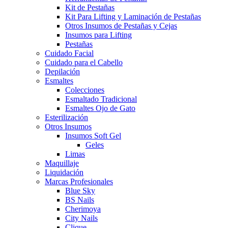
Kit de Pestañas
Kit Para Lifting y Laminación de Pestañas
Otros Insumos de Pestañas y Cejas
Insumos para Lifting
Pestañas
Cuidado Facial
Cuidado para el Cabello
Depilación
Esmaltes
Colecciones
Esmaltado Tradicional
Esmaltes Ojo de Gato
Esterilización
Otros Insumos
Insumos Soft Gel
Geles
Limas
Maquillaje
Liquidación
Marcas Profesionales
Blue Sky
BS Nails
Cherimoya
City Nails
Clique