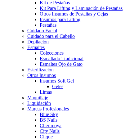
Kit de Pestañas
Kit Para Lifting y Laminación de Pestañas
Otros Insumos de Pestañas y Cejas
Insumos para Lifting
Pestañas
Cuidado Facial
Cuidado para el Cabello
Depilación
Esmaltes
Colecciones
Esmaltado Tradicional
Esmaltes Ojo de Gato
Esterilización
Otros Insumos
Insumos Soft Gel
Geles
Limas
Maquillaje
Liquidación
Marcas Profesionales
Blue Sky
BS Nails
Cherimoya
City Nails
Clique