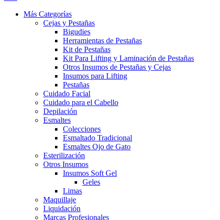
Más Categorías
Cejas y Pestañas
Bigudies
Herramientas de Pestañas
Kit de Pestañas
Kit Para Lifting y Laminación de Pestañas
Otros Insumos de Pestañas y Cejas
Insumos para Lifting
Pestañas
Cuidado Facial
Cuidado para el Cabello
Depilación
Esmaltes
Colecciones
Esmaltado Tradicional
Esmaltes Ojo de Gato
Esterilización
Otros Insumos
Insumos Soft Gel
Geles
Limas
Maquillaje
Liquidación
Marcas Profesionales