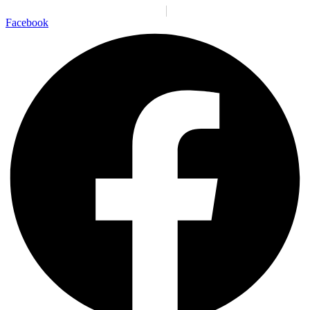
Santiago:
07:41:40 p. m.
Sáb., 8 Ago.
N/A
°C
Facebook