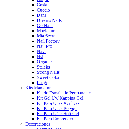
Cosia
Cuccio
Dans
Dreams Nails
Go Nails
Magickur
Mia Secret
Nail Factory
Nail Pro
Navi
Nsi
Organic
Staleks
Strong Nails
Sweet Color
Imagi
Kits Manicure
Kit de Esmaltado Permanente
Kit Gel Uv/ Kapping Gel
Kit Para Uñas Acrílicas
Kit Para Uñas Polygel
Kit Para Uñas Soft Gel
Kit Para Emprender
Decoraciones