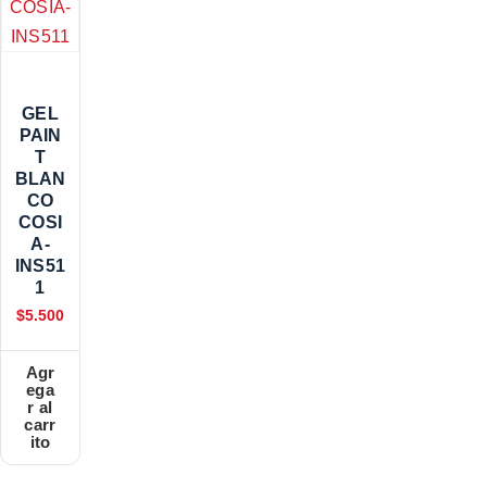
GEL
PAIN
T
BLAN
CO
COSI
A-
INS51
1
$
5.500
Agr
ega
r al
carr
ito