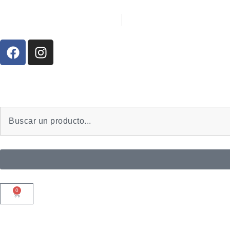
Santiago:
02:19:44 a. m.
Sáb., 8 Ago.
N/A
°C
0