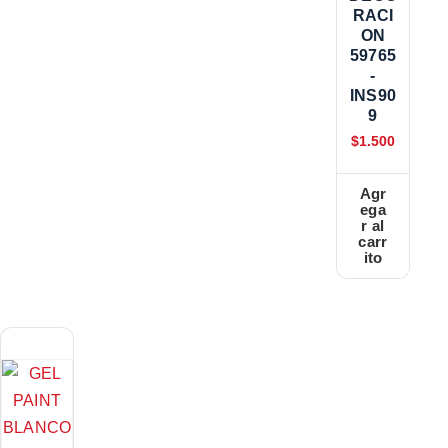
RACI
ON
59765
-
INS90
9
$
1.500
Agr
ega
r al
carr
ito