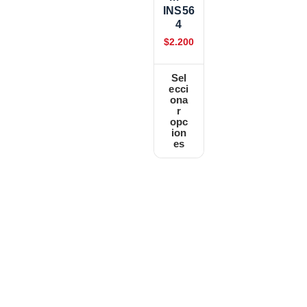
INS56
4
$
2.200
Sel
ecci
ona
r
opc
ion
es