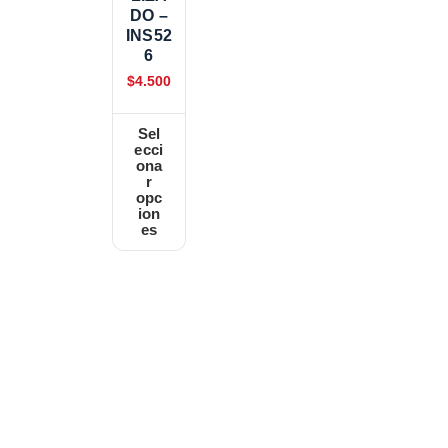
DO –
INS52
6
$
4.500
Sel
ecci
ona
r
opc
ion
es