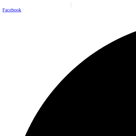
Santiago:
00:57:00 a. m.
Vie., 7 Ago.
N/A
°C
Facebook