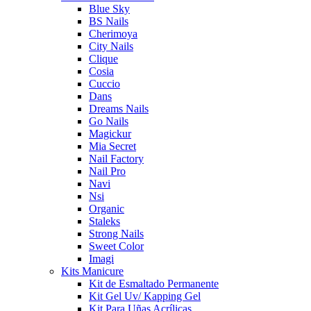
Blue Sky
BS Nails
Cherimoya
City Nails
Clique
Cosia
Cuccio
Dans
Dreams Nails
Go Nails
Magickur
Mia Secret
Nail Factory
Nail Pro
Navi
Nsi
Organic
Staleks
Strong Nails
Sweet Color
Imagi
Kits Manicure
Kit de Esmaltado Permanente
Kit Gel Uv/ Kapping Gel
Kit Para Uñas Acrílicas