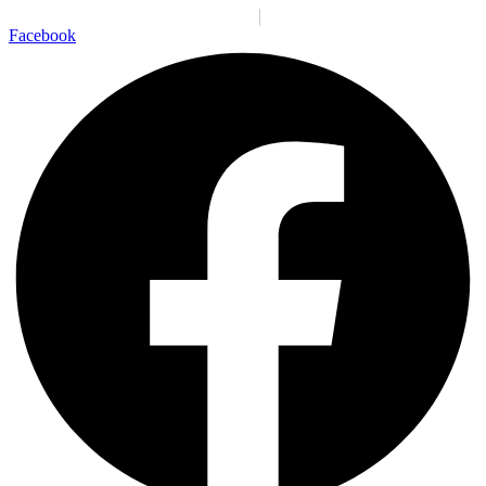
Santiago:
01:05:59 a. m.
Sáb., 8 Ago.
N/A
°C
Facebook