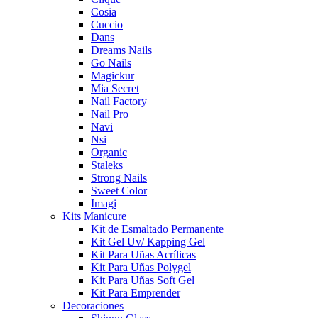
Cosia
Cuccio
Dans
Dreams Nails
Go Nails
Magickur
Mia Secret
Nail Factory
Nail Pro
Navi
Nsi
Organic
Staleks
Strong Nails
Sweet Color
Imagi
Kits Manicure
Kit de Esmaltado Permanente
Kit Gel Uv/ Kapping Gel
Kit Para Uñas Acrílicas
Kit Para Uñas Polygel
Kit Para Uñas Soft Gel
Kit Para Emprender
Decoraciones