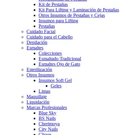
Kit de Pestañas
Kit Para Lifting y Laminación de Pestañas
Otros Insumos de Pestañas y Cejas
Insumos para Lifting
Pestañas
Cuidado Facial
Cuidado para el Cabello
Depilación
Esmaltes
Colecciones
Esmaltado Tradicional
Esmaltes Ojo de Gato
Esterilización
Otros Insumos
Insumos Soft Gel
Geles
Limas
Maquillaje
Liquidación
Marcas Profesionales
Blue Sky
BS Nails
Cherimoya
City Nails
Clique