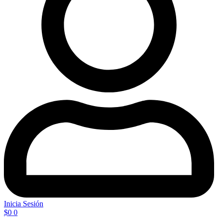
Inicia Sesión
$
0
0