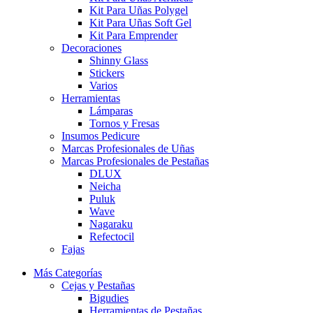
Kit Para Uñas Polygel
Kit Para Uñas Soft Gel
Kit Para Emprender
Decoraciones
Shinny Glass
Stickers
Varios
Herramientas
Lámparas
Tornos y Fresas
Insumos Pedicure
Marcas Profesionales de Uñas
Marcas Profesionales de Pestañas
DLUX
Neicha
Puluk
Wave
Nagaraku
Refectocil
Fajas
Más Categorías
Cejas y Pestañas
Bigudies
Herramientas de Pestañas