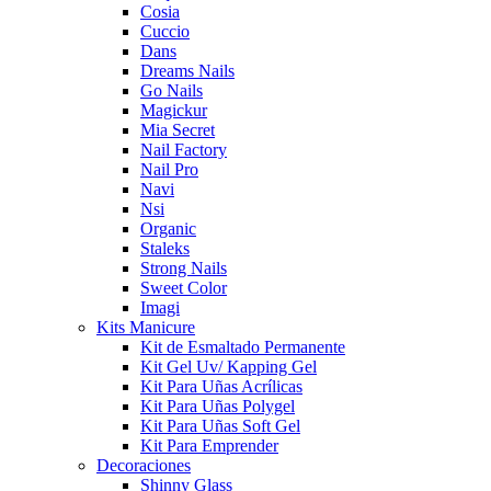
Cosia
Cuccio
Dans
Dreams Nails
Go Nails
Magickur
Mia Secret
Nail Factory
Nail Pro
Navi
Nsi
Organic
Staleks
Strong Nails
Sweet Color
Imagi
Kits Manicure
Kit de Esmaltado Permanente
Kit Gel Uv/ Kapping Gel
Kit Para Uñas Acrílicas
Kit Para Uñas Polygel
Kit Para Uñas Soft Gel
Kit Para Emprender
Decoraciones
Shinny Glass