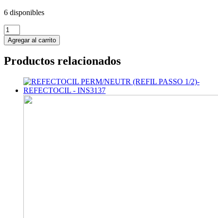
6 disponibles
KIT
DE
Agregar al carrito
LIFTING
PULUK
Productos relacionados
PRO
WAVE
-
INS2093
cantidad