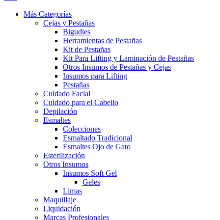
Más Categorías
Cejas y Pestañas
Bigudies
Herramientas de Pestañas
Kit de Pestañas
Kit Para Lifting y Laminación de Pestañas
Otros Insumos de Pestañas y Cejas
Insumos para Lifting
Pestañas
Cuidado Facial
Cuidado para el Cabello
Depilación
Esmaltes
Colecciones
Esmaltado Tradicional
Esmaltes Ojo de Gato
Esterilización
Otros Insumos
Insumos Soft Gel
Geles
Limas
Maquillaje
Liquidación
Marcas Profesionales