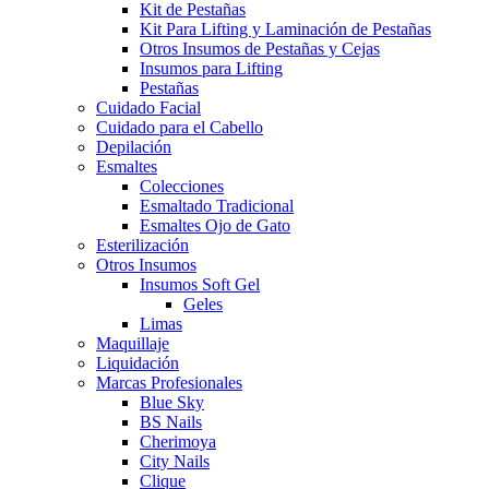
Kit de Pestañas
Kit Para Lifting y Laminación de Pestañas
Otros Insumos de Pestañas y Cejas
Insumos para Lifting
Pestañas
Cuidado Facial
Cuidado para el Cabello
Depilación
Esmaltes
Colecciones
Esmaltado Tradicional
Esmaltes Ojo de Gato
Esterilización
Otros Insumos
Insumos Soft Gel
Geles
Limas
Maquillaje
Liquidación
Marcas Profesionales
Blue Sky
BS Nails
Cherimoya
City Nails
Clique