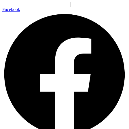
Santiago:
03:24:37 a. m.
Dom., 9 Ago.
N/A
°C
Facebook