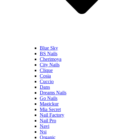
Blue Sky
BS Nails
Cherimoya
City Nails
Clique
Cosia
Cuccio
Dans
Dreams Nails
Go Nails
Magickur
Mia Secret
Nail Factory
Nail Pro
Navi
Nsi
Organic