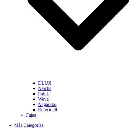
DLUX
Neicha
Puluk
Wave
Nagaraku
Refectocil
Fajas
Más Categorías