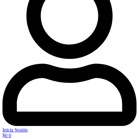
Inicia Sesión
$
0
0