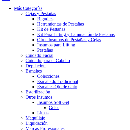
Más Categorías
Cejas y Pestañas
Bigudies
Herramientas de Pestañas
Kit de Pestañas
Kit Para Lifting y Laminación de Pestañas
Otros Insumos de Pestañas y Cejas
Insumos para Lifting
Pestañas
Cuidado Facial
Cuidado para el Cabello
Depilación
Esmaltes
Colecciones
Esmaltado Tradicional
Esmaltes Ojo de Gato
Esterilización
Otros Insumos
Insumos Soft Gel
Geles
Limas
Maquillaje
Liquidación
Marcas Profesionales