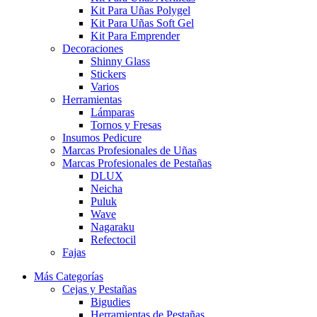
Kit Para Uñas Polygel
Kit Para Uñas Soft Gel
Kit Para Emprender
Decoraciones
Shinny Glass
Stickers
Varios
Herramientas
Lámparas
Tornos y Fresas
Insumos Pedicure
Marcas Profesionales de Uñas
Marcas Profesionales de Pestañas
DLUX
Neicha
Puluk
Wave
Nagaraku
Refectocil
Fajas
Más Categorías
Cejas y Pestañas
Bigudies
Herramientas de Pestañas