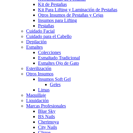
Kit de Pestañas
Kit Para Lifting y Laminación de Pestañas
Otros Insumos de Pestañas y Cejas
Insumos para Lifting
Pestañas
Cuidado Facial
Cuidado para el Cabello
Depilación
Esmaltes
Colecciones
Esmaltado Tradicional
Esmaltes Ojo de Gato
Esterilización
Otros Insumos
Insumos Soft Gel
Geles
Limas
Maquillaje
Liquidación
Marcas Profesionales
Blue Sky
BS Nails
Cherimoya
City Nails
Clique