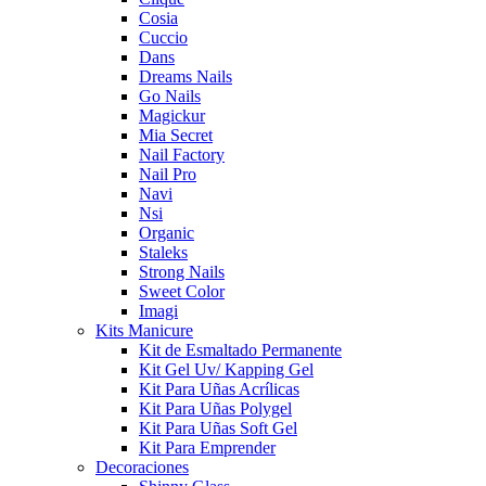
Cosia
Cuccio
Dans
Dreams Nails
Go Nails
Magickur
Mia Secret
Nail Factory
Nail Pro
Navi
Nsi
Organic
Staleks
Strong Nails
Sweet Color
Imagi
Kits Manicure
Kit de Esmaltado Permanente
Kit Gel Uv/ Kapping Gel
Kit Para Uñas Acrílicas
Kit Para Uñas Polygel
Kit Para Uñas Soft Gel
Kit Para Emprender
Decoraciones