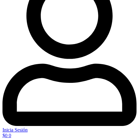
Inicia Sesión
$
0
0