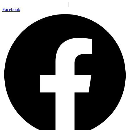
Santiago:
00:49:44 p. m.
Vie., 7 Ago.
N/A
°C
Facebook