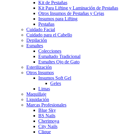
Kit de Pestañas
Kit Para Lifting y Laminación de Pestañas
Otros Insumos de Pestañas y Cejas
Insumos para Lifting
Pestañas
Cuidado Facial
Cuidado para el Cabello
Depilación
Esmaltes
Colecciones
Esmaltado Tradicional
Esmaltes Ojo de Gato
Esterilización
Otros Insumos
Insumos Soft Gel
Geles
Limas
Maquillaje
Liquidación
Marcas Profesionales
Blue Sky
BS Nails
Cherimoya
City Nails
Clique