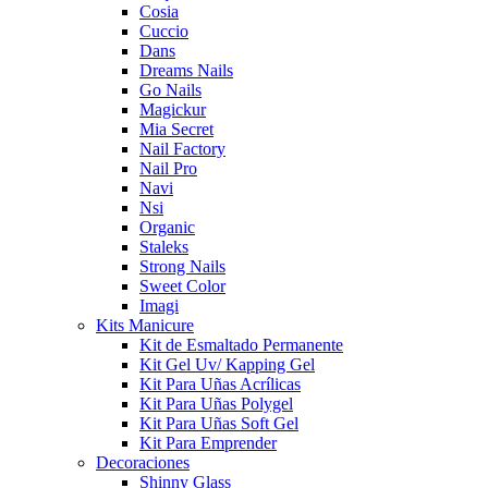
Cosia
Cuccio
Dans
Dreams Nails
Go Nails
Magickur
Mia Secret
Nail Factory
Nail Pro
Navi
Nsi
Organic
Staleks
Strong Nails
Sweet Color
Imagi
Kits Manicure
Kit de Esmaltado Permanente
Kit Gel Uv/ Kapping Gel
Kit Para Uñas Acrílicas
Kit Para Uñas Polygel
Kit Para Uñas Soft Gel
Kit Para Emprender
Decoraciones
Shinny Glass