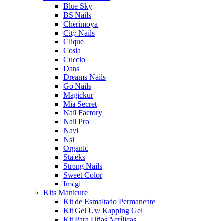
Blue Sky
BS Nails
Cherimoya
City Nails
Clique
Cosia
Cuccio
Dans
Dreams Nails
Go Nails
Magickur
Mia Secret
Nail Factory
Nail Pro
Navi
Nsi
Organic
Staleks
Strong Nails
Sweet Color
Imagi
Kits Manicure
Kit de Esmaltado Permanente
Kit Gel Uv/ Kapping Gel
Kit Para Uñas Acrílicas