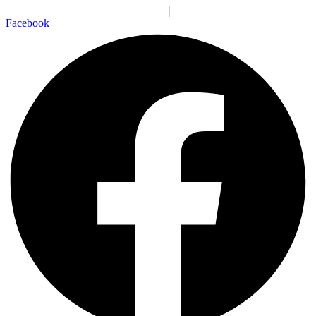
Santiago:
10:01:56 p. m.
Sáb., 8 Ago.
N/A
°C
Facebook