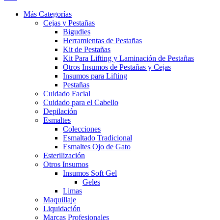
Más Categorías
Cejas y Pestañas
Bigudies
Herramientas de Pestañas
Kit de Pestañas
Kit Para Lifting y Laminación de Pestañas
Otros Insumos de Pestañas y Cejas
Insumos para Lifting
Pestañas
Cuidado Facial
Cuidado para el Cabello
Depilación
Esmaltes
Colecciones
Esmaltado Tradicional
Esmaltes Ojo de Gato
Esterilización
Otros Insumos
Insumos Soft Gel
Geles
Limas
Maquillaje
Liquidación
Marcas Profesionales