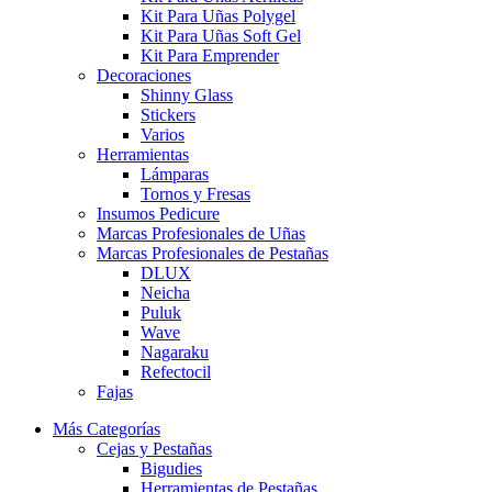
Kit Para Uñas Polygel
Kit Para Uñas Soft Gel
Kit Para Emprender
Decoraciones
Shinny Glass
Stickers
Varios
Herramientas
Lámparas
Tornos y Fresas
Insumos Pedicure
Marcas Profesionales de Uñas
Marcas Profesionales de Pestañas
DLUX
Neicha
Puluk
Wave
Nagaraku
Refectocil
Fajas
Más Categorías
Cejas y Pestañas
Bigudies
Herramientas de Pestañas