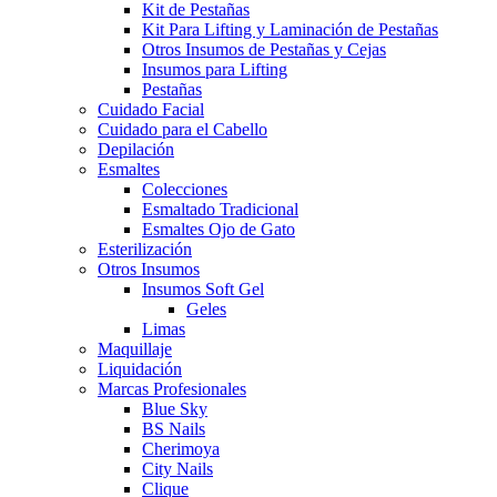
Kit de Pestañas
Kit Para Lifting y Laminación de Pestañas
Otros Insumos de Pestañas y Cejas
Insumos para Lifting
Pestañas
Cuidado Facial
Cuidado para el Cabello
Depilación
Esmaltes
Colecciones
Esmaltado Tradicional
Esmaltes Ojo de Gato
Esterilización
Otros Insumos
Insumos Soft Gel
Geles
Limas
Maquillaje
Liquidación
Marcas Profesionales
Blue Sky
BS Nails
Cherimoya
City Nails
Clique