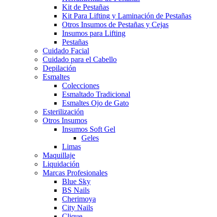
Kit de Pestañas
Kit Para Lifting y Laminación de Pestañas
Otros Insumos de Pestañas y Cejas
Insumos para Lifting
Pestañas
Cuidado Facial
Cuidado para el Cabello
Depilación
Esmaltes
Colecciones
Esmaltado Tradicional
Esmaltes Ojo de Gato
Esterilización
Otros Insumos
Insumos Soft Gel
Geles
Limas
Maquillaje
Liquidación
Marcas Profesionales
Blue Sky
BS Nails
Cherimoya
City Nails
Clique