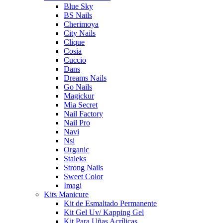
Blue Sky
BS Nails
Cherimoya
City Nails
Clique
Cosia
Cuccio
Dans
Dreams Nails
Go Nails
Magickur
Mia Secret
Nail Factory
Nail Pro
Navi
Nsi
Organic
Staleks
Strong Nails
Sweet Color
Imagi
Kits Manicure
Kit de Esmaltado Permanente
Kit Gel Uv/ Kapping Gel
Kit Para Uñas Acrílicas