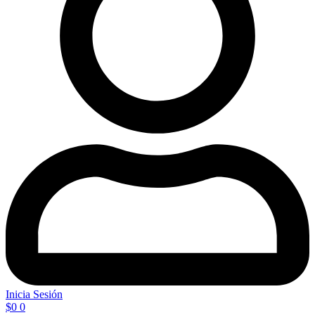
Inicia Sesión
$
0
0