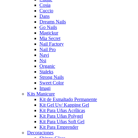
Cosia
Cuccio
Dans
Dreams Nails
Go Nails
Magickur
Mia Secret
Nail Factory
Nail Pro
Navi
Nsi
Organic
Staleks
Strong Nails
Sweet Color
Imagi
Kits Manicure
Kit de Esmaltado Permanente
Kit Gel Uv/ Kapping Gel
Kit Para Uñas Acrílicas
Kit Para Uñas Polygel
Kit Para Uñas Soft Gel
Kit Para Emprender
Decoraciones