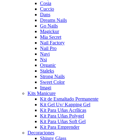
Cosia
Cuccio
Dans
Dreams Nails
Go Nails
Magickur
Mia Secret
Nail Factory
Nail Pro
Navi
Nsi
Organic
Staleks
Strong Nails
Sweet Color
Imagi
Kits Manicure
Kit de Esmaltado Permanente
Kit Gel Uv/ Kapping Gel
Kit Para Uñas Acrílicas
Kit Para Uñas Polygel
Kit Para Uñas Soft Gel
Kit Para Emprender
Decoraciones
Shinny Glass