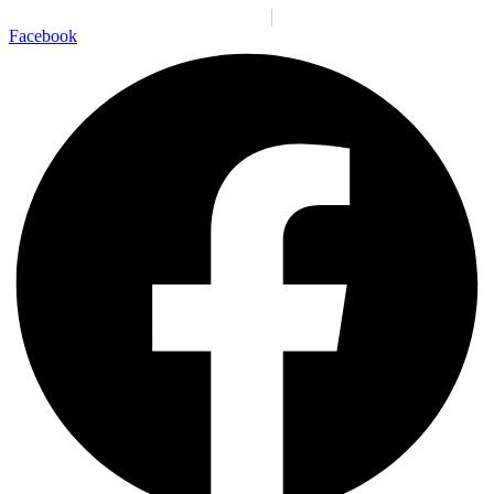
Santiago:
05:40:49 a. m.
Lun., 10 Ago.
N/A
°C
Facebook