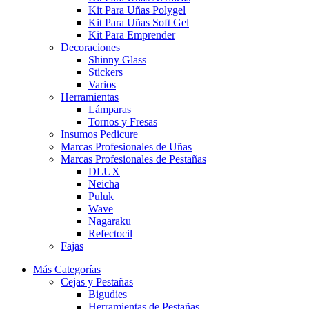
Kit Para Uñas Polygel
Kit Para Uñas Soft Gel
Kit Para Emprender
Decoraciones
Shinny Glass
Stickers
Varios
Herramientas
Lámparas
Tornos y Fresas
Insumos Pedicure
Marcas Profesionales de Uñas
Marcas Profesionales de Pestañas
DLUX
Neicha
Puluk
Wave
Nagaraku
Refectocil
Fajas
Más Categorías
Cejas y Pestañas
Bigudies
Herramientas de Pestañas