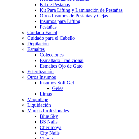
Kit de Pestañas
Kit Para Lifting y Laminación de Pestañas
Otros Insumos de Pestañas y Cejas
Insumos para Lifting
Pestañas
Cuidado Facial
Cuidado para el Cabello
Depilación
Esmaltes
Colecciones
Esmaltado Tradicional
Esmaltes Ojo de Gato
Esterilización
Otros Insumos
Insumos Soft Gel
Geles
Limas
Maquillaje
Liquidación
Marcas Profesionales
Blue Sky
BS Nails
Cherimoya
City Nails
Clique