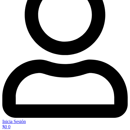
Inicia Sesión
$
0
0