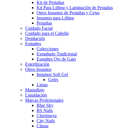
Kit de Pestañas
Kit Para Lifting y Laminación de Pestañas
Otros Insumos de Pestañas y Cejas
Insumos para Lifting
Pestañas
Cuidado Facial
Cuidado para el Cabello
Depilación
Esmaltes
Colecciones
Esmaltado Tradicional
Esmaltes Ojo de Gato
Esterilización
Otros Insumos
Insumos Soft Gel
Geles
Limas
Maquillaje
Liquidación
Marcas Profesionales
Blue Sky
BS Nails
Cherimoya
City Nails
Clique