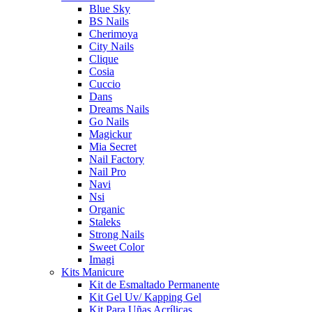
Blue Sky
BS Nails
Cherimoya
City Nails
Clique
Cosia
Cuccio
Dans
Dreams Nails
Go Nails
Magickur
Mia Secret
Nail Factory
Nail Pro
Navi
Nsi
Organic
Staleks
Strong Nails
Sweet Color
Imagi
Kits Manicure
Kit de Esmaltado Permanente
Kit Gel Uv/ Kapping Gel
Kit Para Uñas Acrílicas