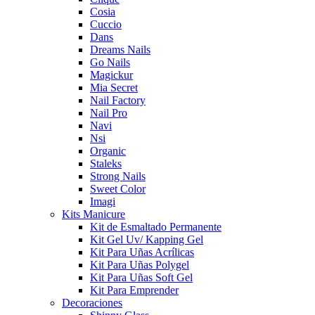
Cosia
Cuccio
Dans
Dreams Nails
Go Nails
Magickur
Mia Secret
Nail Factory
Nail Pro
Navi
Nsi
Organic
Staleks
Strong Nails
Sweet Color
Imagi
Kits Manicure
Kit de Esmaltado Permanente
Kit Gel Uv/ Kapping Gel
Kit Para Uñas Acrílicas
Kit Para Uñas Polygel
Kit Para Uñas Soft Gel
Kit Para Emprender
Decoraciones