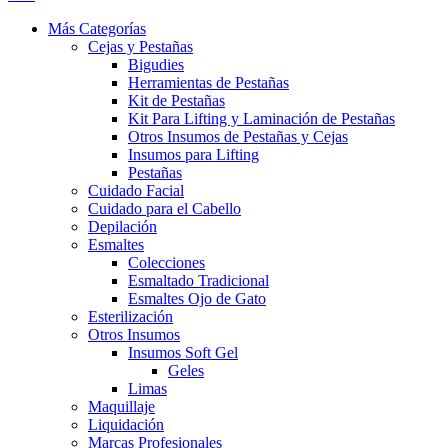
Más Categorías
Cejas y Pestañas
Bigudies
Herramientas de Pestañas
Kit de Pestañas
Kit Para Lifting y Laminación de Pestañas
Otros Insumos de Pestañas y Cejas
Insumos para Lifting
Pestañas
Cuidado Facial
Cuidado para el Cabello
Depilación
Esmaltes
Colecciones
Esmaltado Tradicional
Esmaltes Ojo de Gato
Esterilización
Otros Insumos
Insumos Soft Gel
Geles
Limas
Maquillaje
Liquidación
Marcas Profesionales