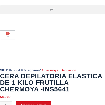
0
SKU:
INS5641
Categorías:
Cherimoya
,
Depilación
CERA DEPILATORIA ELASTICA
DE 1 KILO FRUTILLA
CHERMOYA -INS5641
$
8.000