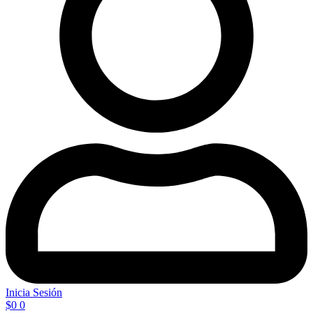
Inicia Sesión
$
0
0