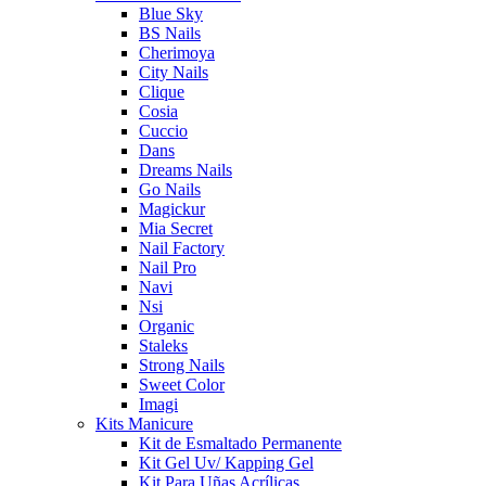
Blue Sky
BS Nails
Cherimoya
City Nails
Clique
Cosia
Cuccio
Dans
Dreams Nails
Go Nails
Magickur
Mia Secret
Nail Factory
Nail Pro
Navi
Nsi
Organic
Staleks
Strong Nails
Sweet Color
Imagi
Kits Manicure
Kit de Esmaltado Permanente
Kit Gel Uv/ Kapping Gel
Kit Para Uñas Acrílicas