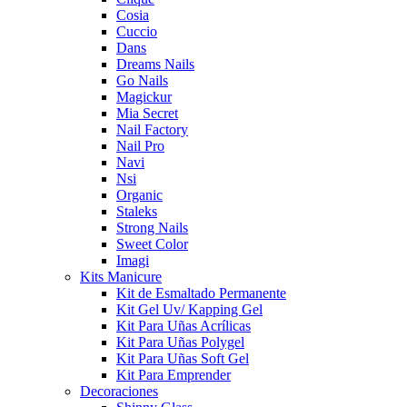
Cosia
Cuccio
Dans
Dreams Nails
Go Nails
Magickur
Mia Secret
Nail Factory
Nail Pro
Navi
Nsi
Organic
Staleks
Strong Nails
Sweet Color
Imagi
Kits Manicure
Kit de Esmaltado Permanente
Kit Gel Uv/ Kapping Gel
Kit Para Uñas Acrílicas
Kit Para Uñas Polygel
Kit Para Uñas Soft Gel
Kit Para Emprender
Decoraciones