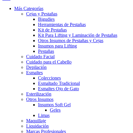
Más Categorías
Cejas y Pestañas
Bigudies
Herramientas de Pestañas
Kit de Pestañas
Kit Para Lifting y Laminación de Pestañas
Otros Insumos de Pestañas y Cejas
Insumos para Lifting
Pestañas
Cuidado Facial
Cuidado para el Cabello
Depilación
Esmaltes
Colecciones
Esmaltado Tradicional
Esmaltes Ojo de Gato
Esterilización
Otros Insumos
Insumos Soft Gel
Geles
Limas
Maquillaje
Liquidación
Marcas Profesionales