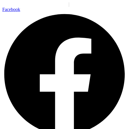
Santiago:
08:56:11 a. m.
Sáb., 8 Ago.
N/A
°C
Facebook