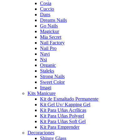
Cosia
Cuccio
Dans
Dreams Nails
Go Nails
Magickur
Mia Secret
Nail Factory
Nail Pro
Navi
Nsi
Organic
Staleks
Strong Nails
Sweet Color
Imagi
Kits Manicure
Kit de Esmaltado Permanente
Kit Gel Uv/ Kapping Gel
Kit Para Uñas Acrílicas
Kit Para Uñas Polygel
Kit Para Uñas Soft Gel
Kit Para Emprender
Decoraciones
Shinny Glass