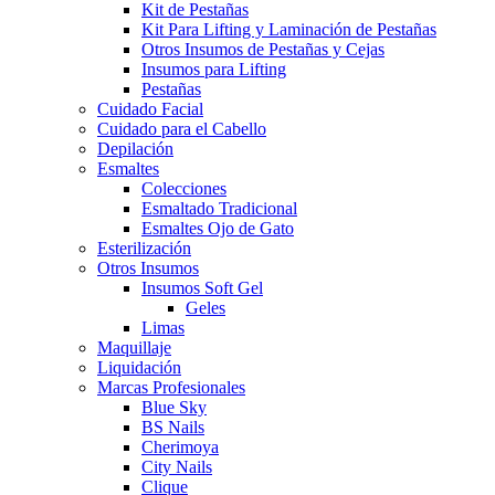
Kit de Pestañas
Kit Para Lifting y Laminación de Pestañas
Otros Insumos de Pestañas y Cejas
Insumos para Lifting
Pestañas
Cuidado Facial
Cuidado para el Cabello
Depilación
Esmaltes
Colecciones
Esmaltado Tradicional
Esmaltes Ojo de Gato
Esterilización
Otros Insumos
Insumos Soft Gel
Geles
Limas
Maquillaje
Liquidación
Marcas Profesionales
Blue Sky
BS Nails
Cherimoya
City Nails
Clique