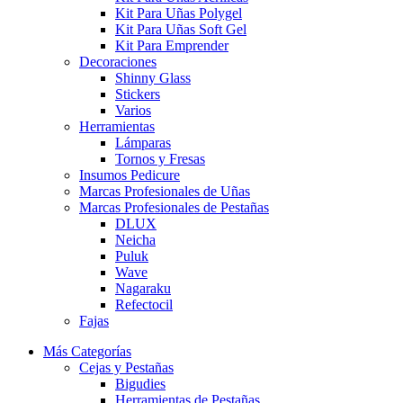
Kit Para Uñas Polygel
Kit Para Uñas Soft Gel
Kit Para Emprender
Decoraciones
Shinny Glass
Stickers
Varios
Herramientas
Lámparas
Tornos y Fresas
Insumos Pedicure
Marcas Profesionales de Uñas
Marcas Profesionales de Pestañas
DLUX
Neicha
Puluk
Wave
Nagaraku
Refectocil
Fajas
Más Categorías
Cejas y Pestañas
Bigudies
Herramientas de Pestañas