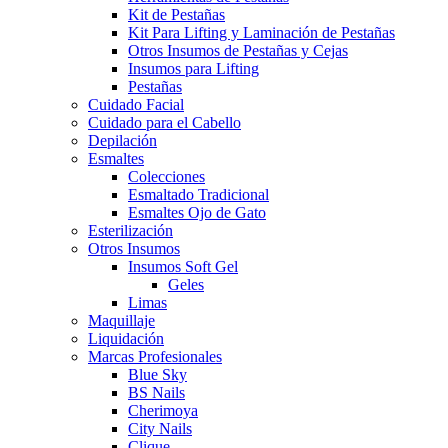
Kit de Pestañas
Kit Para Lifting y Laminación de Pestañas
Otros Insumos de Pestañas y Cejas
Insumos para Lifting
Pestañas
Cuidado Facial
Cuidado para el Cabello
Depilación
Esmaltes
Colecciones
Esmaltado Tradicional
Esmaltes Ojo de Gato
Esterilización
Otros Insumos
Insumos Soft Gel
Geles
Limas
Maquillaje
Liquidación
Marcas Profesionales
Blue Sky
BS Nails
Cherimoya
City Nails
Clique