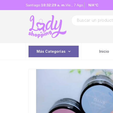
Santiago:
10:32:30 a. m.
Vie., 7 Ago.
N/A
°C
Inicio
Más Categorías