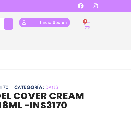
0
Inicia Sesión
3170
CATEGORÍA:
DANS
GEL COVER CREAM
18ML -INS3170