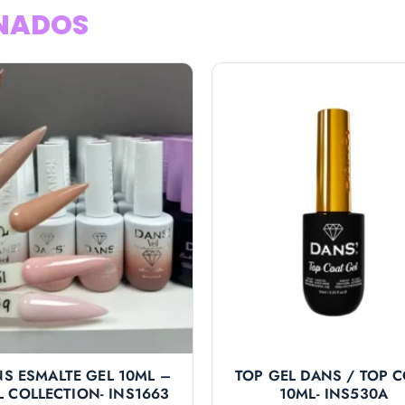
NADOS
S ESMALTE GEL 10ML –
TOP GEL DANS / TOP 
L COLLECTION- INS1663
10ML- INS530A