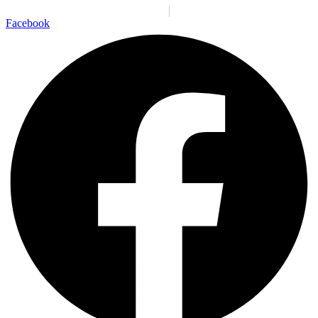
Santiago:
11:28:11 a. m.
Sáb., 8 Ago.
N/A
°C
Facebook