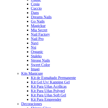
Cosia
Cuccio
Dans
Dreams Nails
Go Nails
Magickur
Mia Secret
Nail Factory
Nail Pro
Navi
Nsi
Organic
Staleks
Strong Nails
Sweet Color
Imagi
Kits Manicure
Kit de Esmaltado Permanente
Kit Gel Uv/ Kapping Gel
Kit Para Uñas Acrílicas
Kit Para Uñas Polygel
Kit Para Uñas Soft Gel
Kit Para Emprender
Decoraciones