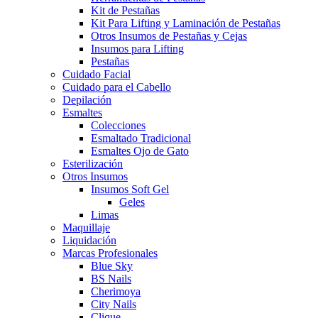
Kit de Pestañas
Kit Para Lifting y Laminación de Pestañas
Otros Insumos de Pestañas y Cejas
Insumos para Lifting
Pestañas
Cuidado Facial
Cuidado para el Cabello
Depilación
Esmaltes
Colecciones
Esmaltado Tradicional
Esmaltes Ojo de Gato
Esterilización
Otros Insumos
Insumos Soft Gel
Geles
Limas
Maquillaje
Liquidación
Marcas Profesionales
Blue Sky
BS Nails
Cherimoya
City Nails
Clique