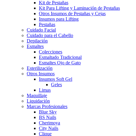
Kit de Pestañas
Kit Para Lifting y Laminación de Pestañas
Otros Insumos de Pestañas y Cejas
Insumos para Lifting
Pestañas
Cuidado Facial
Cuidado para el Cabello
Depilación
Esmaltes
Colecciones
Esmaltado Tradicional
Esmaltes Ojo de Gato
Esterilización
Otros Insumos
Insumos Soft Gel
Geles
Limas
Maquillaje
Liquidación
Marcas Profesionales
Blue Sky
BS Nails
Cherimoya
City Nails
Clique