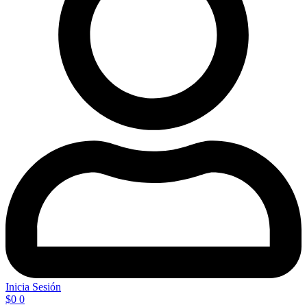
Inicia Sesión
$
0
0