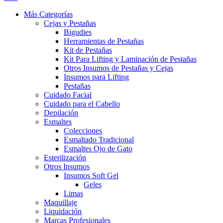
Más Categorías
Cejas y Pestañas
Bigudies
Herramientas de Pestañas
Kit de Pestañas
Kit Para Lifting y Laminación de Pestañas
Otros Insumos de Pestañas y Cejas
Insumos para Lifting
Pestañas
Cuidado Facial
Cuidado para el Cabello
Depilación
Esmaltes
Colecciones
Esmaltado Tradicional
Esmaltes Ojo de Gato
Esterilización
Otros Insumos
Insumos Soft Gel
Geles
Limas
Maquillaje
Liquidación
Marcas Profesionales