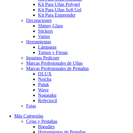
Kit Para Uñas Polygel
Kit Para Uñas Soft Gel
Kit Para Emprender
Decoraciones
Shinny Glass
Stickers
Varios
Herramientas
Lámparas
Tornos y Fresas
Insumos Pedicure
Marcas Profesionales de Uñas
Marcas Profesionales de Pestañas
DLUX
Neicha
Puluk
Wave
Nagaraku
Refectocil
Fajas
Más Categorías
Cejas y Pestañas
Bigudies
Herramientas de Pestañas