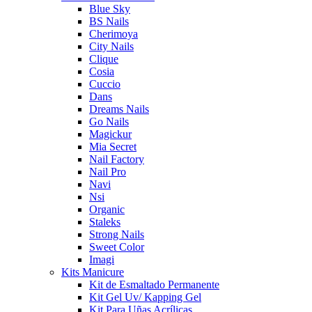
Blue Sky
BS Nails
Cherimoya
City Nails
Clique
Cosia
Cuccio
Dans
Dreams Nails
Go Nails
Magickur
Mia Secret
Nail Factory
Nail Pro
Navi
Nsi
Organic
Staleks
Strong Nails
Sweet Color
Imagi
Kits Manicure
Kit de Esmaltado Permanente
Kit Gel Uv/ Kapping Gel
Kit Para Uñas Acrílicas