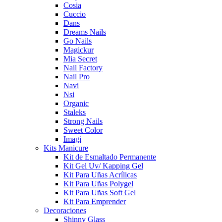
Cosia
Cuccio
Dans
Dreams Nails
Go Nails
Magickur
Mia Secret
Nail Factory
Nail Pro
Navi
Nsi
Organic
Staleks
Strong Nails
Sweet Color
Imagi
Kits Manicure
Kit de Esmaltado Permanente
Kit Gel Uv/ Kapping Gel
Kit Para Uñas Acrílicas
Kit Para Uñas Polygel
Kit Para Uñas Soft Gel
Kit Para Emprender
Decoraciones
Shinny Glass