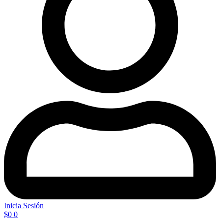
Inicia Sesión
$
0
0