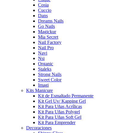
Cosia
Cuccio
Dans
Dreams Nails
Go Nails
Magickur
Mia Secret
Nail Factory
Nail Pro
Navi
Nsi
Organic
Staleks
Strong Nails
Sweet Color
Imagi
Kits Manicure
Kit de Esmaltado Permanente
Kit Gel Uv/ Kapping Gel
Kit Para Uñas Acrílicas
Kit Para Uñas Polygel
Kit Para Uñas Soft Gel
Kit Para Emprender
Decoraciones