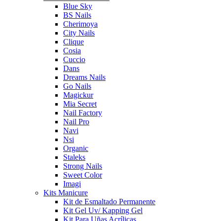
Blue Sky
BS Nails
Cherimoya
City Nails
Clique
Cosia
Cuccio
Dans
Dreams Nails
Go Nails
Magickur
Mia Secret
Nail Factory
Nail Pro
Navi
Nsi
Organic
Staleks
Strong Nails
Sweet Color
Imagi
Kits Manicure
Kit de Esmaltado Permanente
Kit Gel Uv/ Kapping Gel
Kit Para Uñas Acrílicas