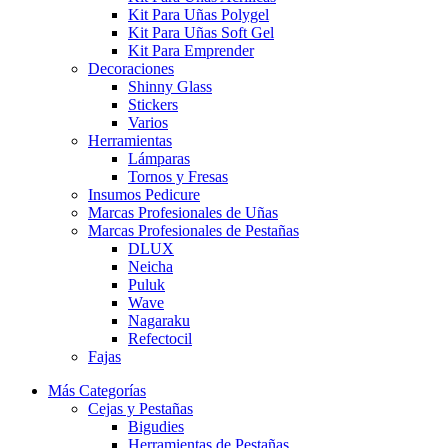
Kit Para Uñas Polygel
Kit Para Uñas Soft Gel
Kit Para Emprender
Decoraciones
Shinny Glass
Stickers
Varios
Herramientas
Lámparas
Tornos y Fresas
Insumos Pedicure
Marcas Profesionales de Uñas
Marcas Profesionales de Pestañas
DLUX
Neicha
Puluk
Wave
Nagaraku
Refectocil
Fajas
Más Categorías
Cejas y Pestañas
Bigudies
Herramientas de Pestañas