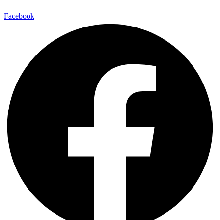
Santiago:
01:01:01 a. m.
Dom., 9 Ago.
N/A
°C
Facebook