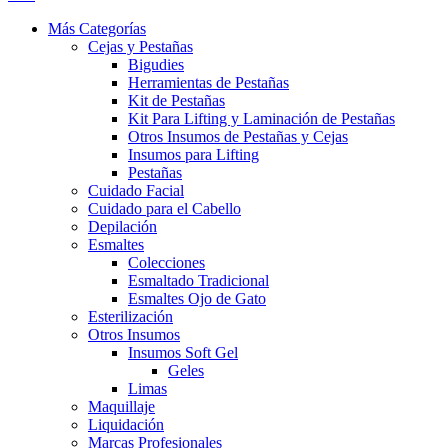
Más Categorías
Cejas y Pestañas
Bigudies
Herramientas de Pestañas
Kit de Pestañas
Kit Para Lifting y Laminación de Pestañas
Otros Insumos de Pestañas y Cejas
Insumos para Lifting
Pestañas
Cuidado Facial
Cuidado para el Cabello
Depilación
Esmaltes
Colecciones
Esmaltado Tradicional
Esmaltes Ojo de Gato
Esterilización
Otros Insumos
Insumos Soft Gel
Geles
Limas
Maquillaje
Liquidación
Marcas Profesionales