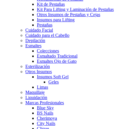
Kit de Pestañas
Kit Para Lifting y Laminación de Pestañas
Otros Insumos de Pestañas y Cejas
Insumos para Lifting
Pestañas
Cuidado Facial
Cuidado para el Cabello
Depilación
Esmaltes
Colecciones
Esmaltado Tradicional
Esmaltes Ojo de Gato
Esterilización
Otros Insumos
Insumos Soft Gel
Geles
Limas
Maquillaje
Liquidación
Marcas Profesionales
Blue Sky
BS Nails
Cherimoya
City Nails
Clique