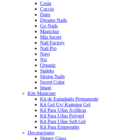
Cosia
Cuccio
Dans
Dreams Nails
Go Nails
Magickur
Mia Secret
Nail Factory
Nail Pro
Navi
Nsi
Organic
Staleks
Strong Nails
Sweet Color
Imagi
Kits Manicure
Kit de Esmaltado Permanente
Kit Gel Uv/ Kapping Gel
Kit Para Uñas Acrílicas
Kit Para Uñas Polygel
Kit Para Uñas Soft Gel
Kit Para Emprender
Decoraciones
Shinny Glass