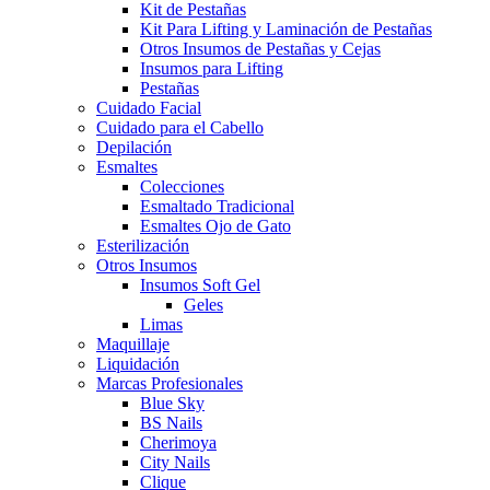
Kit de Pestañas
Kit Para Lifting y Laminación de Pestañas
Otros Insumos de Pestañas y Cejas
Insumos para Lifting
Pestañas
Cuidado Facial
Cuidado para el Cabello
Depilación
Esmaltes
Colecciones
Esmaltado Tradicional
Esmaltes Ojo de Gato
Esterilización
Otros Insumos
Insumos Soft Gel
Geles
Limas
Maquillaje
Liquidación
Marcas Profesionales
Blue Sky
BS Nails
Cherimoya
City Nails
Clique