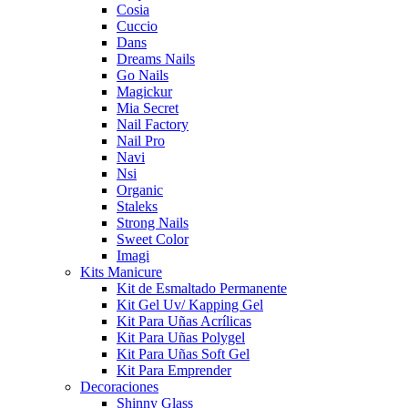
Cosia
Cuccio
Dans
Dreams Nails
Go Nails
Magickur
Mia Secret
Nail Factory
Nail Pro
Navi
Nsi
Organic
Staleks
Strong Nails
Sweet Color
Imagi
Kits Manicure
Kit de Esmaltado Permanente
Kit Gel Uv/ Kapping Gel
Kit Para Uñas Acrílicas
Kit Para Uñas Polygel
Kit Para Uñas Soft Gel
Kit Para Emprender
Decoraciones
Shinny Glass