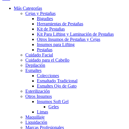
Más Categorías
Cejas y Pestañas
Bigudies
Herramientas de Pestañas
Kit de Pestañas
Kit Para Lifting y Laminación de Pestañas
Otros Insumos de Pestañas y Cejas
Insumos para Lifting
Pestañas
Cuidado Facial
Cuidado para el Cabello
Depilación
Esmaltes
Colecciones
Esmaltado Tradicional
Esmaltes Ojo de Gato
Esterilización
Otros Insumos
Insumos Soft Gel
Geles
Limas
Maquillaje
Liquidación
Marcas Profesionales