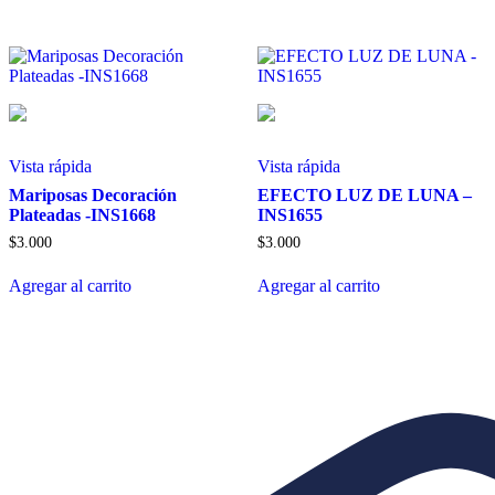
tiene
múltiples
variantes.
Las
opciones
se
pueden
elegir
en
Vista rápida
Vista rápida
la
Mariposas Decoración
EFECTO LUZ DE LUNA –
página
Plateadas -INS1668
INS1655
de
producto
$
3.000
$
3.000
Agregar al carrito
Agregar al carrito