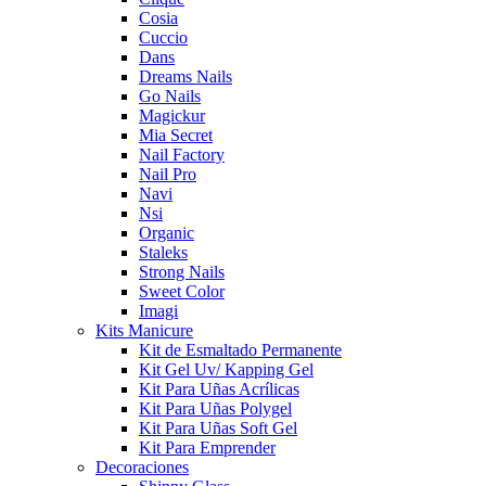
Cosia
Cuccio
Dans
Dreams Nails
Go Nails
Magickur
Mia Secret
Nail Factory
Nail Pro
Navi
Nsi
Organic
Staleks
Strong Nails
Sweet Color
Imagi
Kits Manicure
Kit de Esmaltado Permanente
Kit Gel Uv/ Kapping Gel
Kit Para Uñas Acrílicas
Kit Para Uñas Polygel
Kit Para Uñas Soft Gel
Kit Para Emprender
Decoraciones