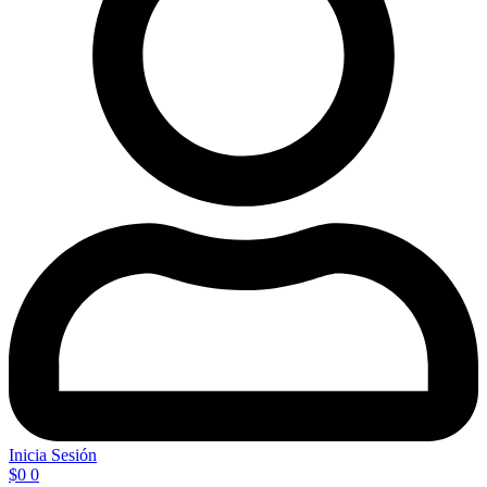
Inicia Sesión
$
0
0