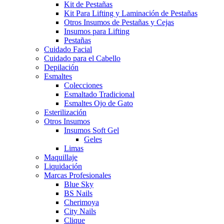
Kit de Pestañas
Kit Para Lifting y Laminación de Pestañas
Otros Insumos de Pestañas y Cejas
Insumos para Lifting
Pestañas
Cuidado Facial
Cuidado para el Cabello
Depilación
Esmaltes
Colecciones
Esmaltado Tradicional
Esmaltes Ojo de Gato
Esterilización
Otros Insumos
Insumos Soft Gel
Geles
Limas
Maquillaje
Liquidación
Marcas Profesionales
Blue Sky
BS Nails
Cherimoya
City Nails
Clique