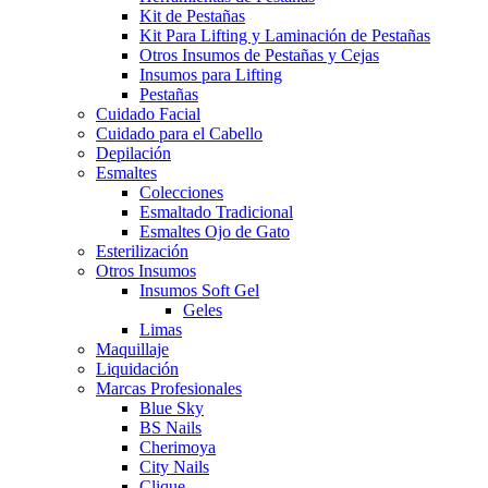
Kit de Pestañas
Kit Para Lifting y Laminación de Pestañas
Otros Insumos de Pestañas y Cejas
Insumos para Lifting
Pestañas
Cuidado Facial
Cuidado para el Cabello
Depilación
Esmaltes
Colecciones
Esmaltado Tradicional
Esmaltes Ojo de Gato
Esterilización
Otros Insumos
Insumos Soft Gel
Geles
Limas
Maquillaje
Liquidación
Marcas Profesionales
Blue Sky
BS Nails
Cherimoya
City Nails
Clique