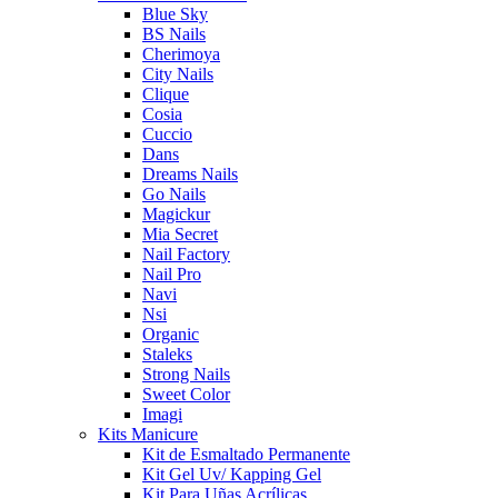
Blue Sky
BS Nails
Cherimoya
City Nails
Clique
Cosia
Cuccio
Dans
Dreams Nails
Go Nails
Magickur
Mia Secret
Nail Factory
Nail Pro
Navi
Nsi
Organic
Staleks
Strong Nails
Sweet Color
Imagi
Kits Manicure
Kit de Esmaltado Permanente
Kit Gel Uv/ Kapping Gel
Kit Para Uñas Acrílicas