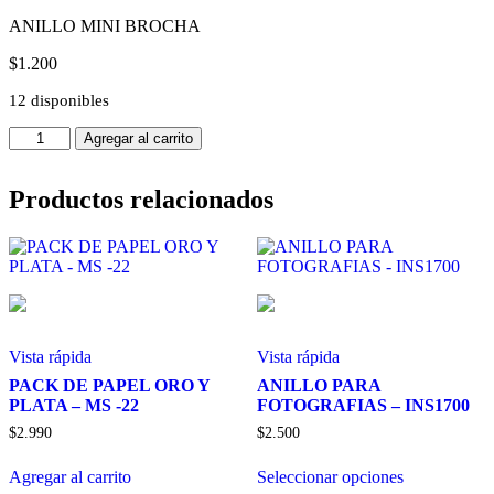
ANILLO MINI BROCHA
$
1.200
12 disponibles
ANILLO
Agregar al carrito
MINI
BOTA
POLVO
Productos relacionados
(MINI
BROCHA)
-
INS5411
cantidad
Vista rápida
Vista rápida
PACK DE PAPEL ORO Y
ANILLO PARA
PLATA – MS -22
FOTOGRAFIAS – INS1700
$
2.990
$
2.500
Este
Agregar al carrito
Seleccionar opciones
producto