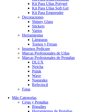
Kit Para Uñas Polygel
Kit Para Uñas Soft Gel
Kit Para Emprender
Decoraciones
Shinny Glass
Stickers
Varios
Herramientas
Lámparas
Tornos y Fresas
Insumos Pedicure
Marcas Profesionales de Uñas
Marcas Profesionales de Pestañas
DLUX
Neicha
Puluk
Wave
Nagaraku
Refectocil
Fajas
Más Categorías
Cejas y Pestañas
Bigudies
Herramientas de Pestañas