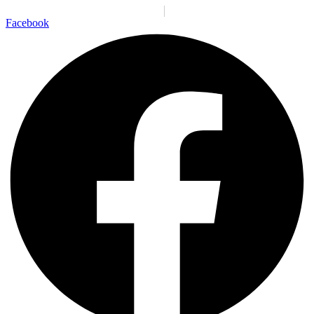
Santiago:
10:38:01 a. m.
Vie., 7 Ago.
N/A
°C
Facebook