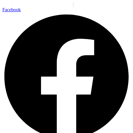
Santiago:
02:25:19 a. m.
Lun., 10 Ago.
N/A
°C
Facebook