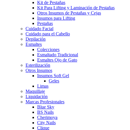
Kit de Pestañas
Kit Para Lifting y Laminación de Pestañas
Otros Insumos de Pestañas y Cejas
Insumos para Lifting
Pestañas
Cuidado Facial
Cuidado para el Cabello
Depilación
Esmaltes
Colecciones
Esmaltado Tradicional
Esmaltes Ojo de Gato
Esterilización
Otros Insumos
Insumos Soft Gel
Geles
Limas
Maquillaje
Liquidación
Marcas Profesionales
Blue Sky
BS Nails
Cherimoya
City Nails
Clique