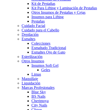
Kit de Pestañas
Kit Para Lifting y Laminación de Pestañas
Otros Insumos de Pestañas y Cejas
Insumos para Lifting
Pestañas
Cuidado Facial
Cuidado para el Cabello
Depilación
Esmaltes
Colecciones
Esmaltado Tradicional
Esmaltes Ojo de Gato
Esterilización
Otros Insumos
Insumos Soft Gel
Geles
Limas
Maquillaje
Liquidación
Marcas Profesionales
Blue Sky
BS Nails
Cherimoya
City Nails
Clique