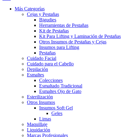
Más Categorías
Cejas y Pestañas
Bigudies
Herramientas de Pestañas
Kit de Pestañas
Kit Para Lifting y Laminación de Pestañas
Otros Insumos de Pestañas y Cejas
Insumos para Lifting
Pestañas
Cuidado Facial
Cuidado para el Cabello
Depilación
Esmaltes
Colecciones
Esmaltado Tradicional
Esmaltes Ojo de Gato
Esterilización
Otros Insumos
Insumos Soft Gel
Geles
Limas
Maquillaje
Liquidación
Marcas Profesionales