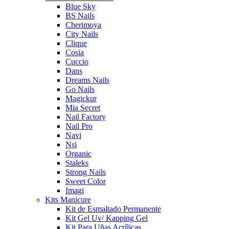
Blue Sky
BS Nails
Cherimoya
City Nails
Clique
Cosia
Cuccio
Dans
Dreams Nails
Go Nails
Magickur
Mia Secret
Nail Factory
Nail Pro
Navi
Nsi
Organic
Staleks
Strong Nails
Sweet Color
Imagi
Kits Manicure
Kit de Esmaltado Permanente
Kit Gel Uv/ Kapping Gel
Kit Para Uñas Acrílicas