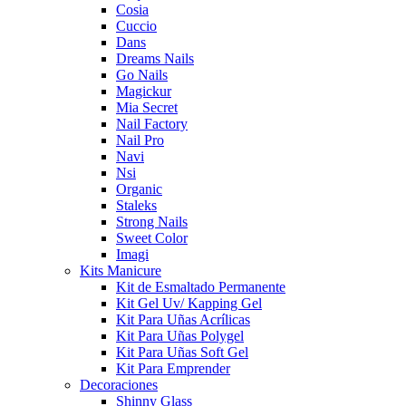
Cosia
Cuccio
Dans
Dreams Nails
Go Nails
Magickur
Mia Secret
Nail Factory
Nail Pro
Navi
Nsi
Organic
Staleks
Strong Nails
Sweet Color
Imagi
Kits Manicure
Kit de Esmaltado Permanente
Kit Gel Uv/ Kapping Gel
Kit Para Uñas Acrílicas
Kit Para Uñas Polygel
Kit Para Uñas Soft Gel
Kit Para Emprender
Decoraciones
Shinny Glass