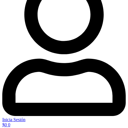
Inicia Sesión
$
0
0