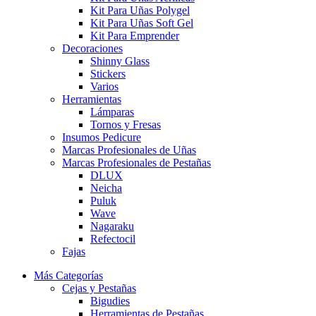
Kit Para Uñas Polygel
Kit Para Uñas Soft Gel
Kit Para Emprender
Decoraciones
Shinny Glass
Stickers
Varios
Herramientas
Lámparas
Tornos y Fresas
Insumos Pedicure
Marcas Profesionales de Uñas
Marcas Profesionales de Pestañas
DLUX
Neicha
Puluk
Wave
Nagaraku
Refectocil
Fajas
Más Categorías
Cejas y Pestañas
Bigudies
Herramientas de Pestañas