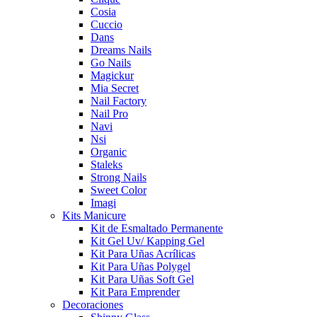
Cosia
Cuccio
Dans
Dreams Nails
Go Nails
Magickur
Mia Secret
Nail Factory
Nail Pro
Navi
Nsi
Organic
Staleks
Strong Nails
Sweet Color
Imagi
Kits Manicure
Kit de Esmaltado Permanente
Kit Gel Uv/ Kapping Gel
Kit Para Uñas Acrílicas
Kit Para Uñas Polygel
Kit Para Uñas Soft Gel
Kit Para Emprender
Decoraciones