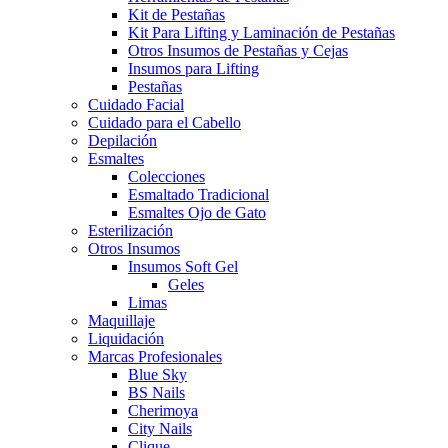
Kit de Pestañas
Kit Para Lifting y Laminación de Pestañas
Otros Insumos de Pestañas y Cejas
Insumos para Lifting
Pestañas
Cuidado Facial
Cuidado para el Cabello
Depilación
Esmaltes
Colecciones
Esmaltado Tradicional
Esmaltes Ojo de Gato
Esterilización
Otros Insumos
Insumos Soft Gel
Geles
Limas
Maquillaje
Liquidación
Marcas Profesionales
Blue Sky
BS Nails
Cherimoya
City Nails
Clique