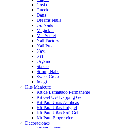
Cosia
Cuccio
Dans
Dreams Nails
Go Nails
Magickur
Mia Secret
Nail Factory
Nail Pro
Navi
Nsi
Organic
Staleks
Strong Nails
Sweet Color
Imagi
Kits Manicure
Kit de Esmaltado Permanente
Kit Gel Uv/ Kapping Gel
Kit Para Uñas Acrílicas
Kit Para Uñas Polygel
Kit Para Uñas Soft Gel
Kit Para Emprender
Decoraciones