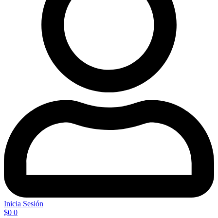
Inicia Sesión
$
0
0