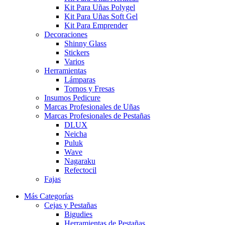
Kit Para Uñas Polygel
Kit Para Uñas Soft Gel
Kit Para Emprender
Decoraciones
Shinny Glass
Stickers
Varios
Herramientas
Lámparas
Tornos y Fresas
Insumos Pedicure
Marcas Profesionales de Uñas
Marcas Profesionales de Pestañas
DLUX
Neicha
Puluk
Wave
Nagaraku
Refectocil
Fajas
Más Categorías
Cejas y Pestañas
Bigudies
Herramientas de Pestañas