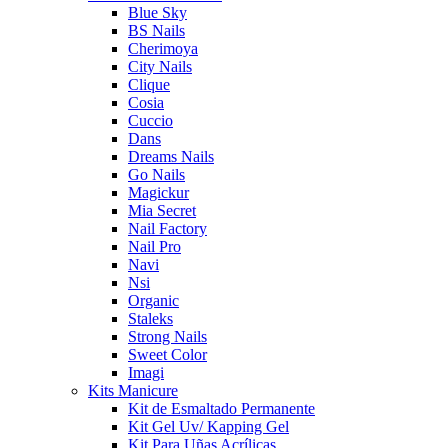
Blue Sky
BS Nails
Cherimoya
City Nails
Clique
Cosia
Cuccio
Dans
Dreams Nails
Go Nails
Magickur
Mia Secret
Nail Factory
Nail Pro
Navi
Nsi
Organic
Staleks
Strong Nails
Sweet Color
Imagi
Kits Manicure
Kit de Esmaltado Permanente
Kit Gel Uv/ Kapping Gel
Kit Para Uñas Acrílicas