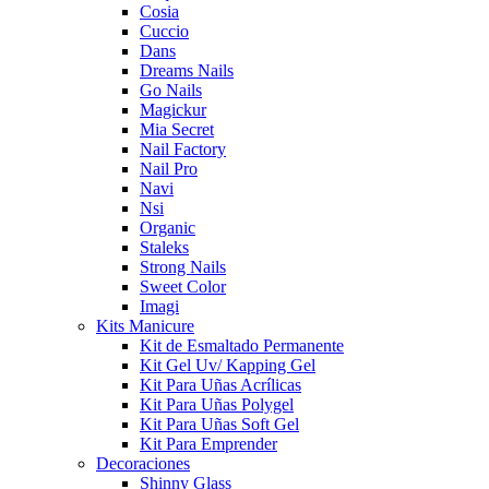
Cosia
Cuccio
Dans
Dreams Nails
Go Nails
Magickur
Mia Secret
Nail Factory
Nail Pro
Navi
Nsi
Organic
Staleks
Strong Nails
Sweet Color
Imagi
Kits Manicure
Kit de Esmaltado Permanente
Kit Gel Uv/ Kapping Gel
Kit Para Uñas Acrílicas
Kit Para Uñas Polygel
Kit Para Uñas Soft Gel
Kit Para Emprender
Decoraciones
Shinny Glass