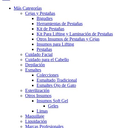
Más Categorías
Cejas y Pestañas
Bigudies
Herramientas de Pestañas
Kit de Pestañas
Kit Para Lifting y Laminación de Pestañas
Otros Insumos de Pestañas y Cejas
Insumos para Lifting
Pestañas
Cuidado Facial
Cuidado para el Cabello
Depilación
Esmaltes
Colecciones
Esmaltado Tradicional
Esmaltes Ojo de Gato
Esterilización
Otros Insumos
Insumos Soft Gel
Geles
Limas
Maquillaje
Liquidación
Marcas Profesionales