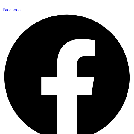
Santiago:
01:32:45 a. m.
Jue., 6 Ago.
N/A
°C
Facebook