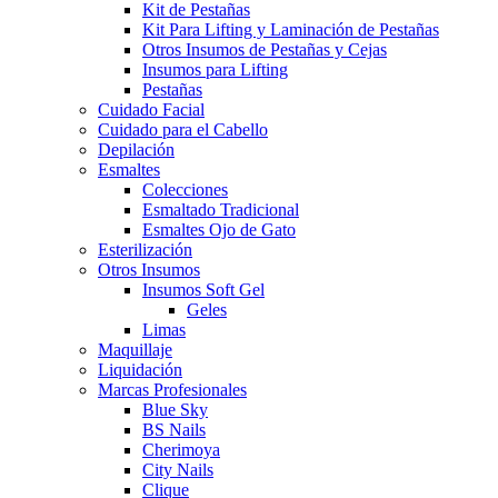
Kit de Pestañas
Kit Para Lifting y Laminación de Pestañas
Otros Insumos de Pestañas y Cejas
Insumos para Lifting
Pestañas
Cuidado Facial
Cuidado para el Cabello
Depilación
Esmaltes
Colecciones
Esmaltado Tradicional
Esmaltes Ojo de Gato
Esterilización
Otros Insumos
Insumos Soft Gel
Geles
Limas
Maquillaje
Liquidación
Marcas Profesionales
Blue Sky
BS Nails
Cherimoya
City Nails
Clique