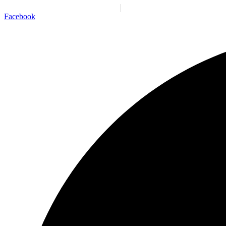
Santiago:
05:55:48 a. m.
Sáb., 8 Ago.
N/A
°C
Facebook