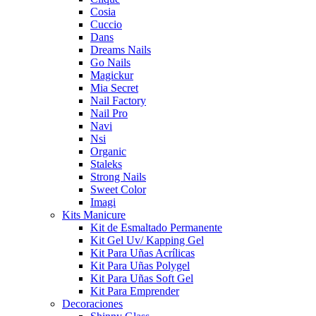
Cosia
Cuccio
Dans
Dreams Nails
Go Nails
Magickur
Mia Secret
Nail Factory
Nail Pro
Navi
Nsi
Organic
Staleks
Strong Nails
Sweet Color
Imagi
Kits Manicure
Kit de Esmaltado Permanente
Kit Gel Uv/ Kapping Gel
Kit Para Uñas Acrílicas
Kit Para Uñas Polygel
Kit Para Uñas Soft Gel
Kit Para Emprender
Decoraciones