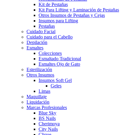
Kit de Pestañas
Kit Para Lifting y Laminación de Pestañas
Otros Insumos de Pestañas y Cejas
Insumos para Lifting
Pestañas
Cuidado Facial
Cuidado para el Cabello
Depilación
Esmaltes
Colecciones
Esmaltado Tradicional
Esmaltes Ojo de Gato
Esterilización
Otros Insumos
Insumos Soft Gel
Geles
Limas
Maquillaje
Liquidación
Marcas Profesionales
Blue Sky
BS Nails
Cherimoya
City Nails
Clique