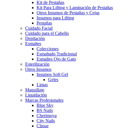
Kit de Pestañas
Kit Para Lifting y Laminación de Pestañas
Otros Insumos de Pestañas y Cejas
Insumos para Lifting
Pestañas
Cuidado Facial
Cuidado para el Cabello
Depilación
Esmaltes
Colecciones
Esmaltado Tradicional
Esmaltes Ojo de Gato
Esterilización
Otros Insumos
Insumos Soft Gel
Geles
Limas
Maquillaje
Liquidación
Marcas Profesionales
Blue Sky
BS Nails
Cherimoya
City Nails
Clique