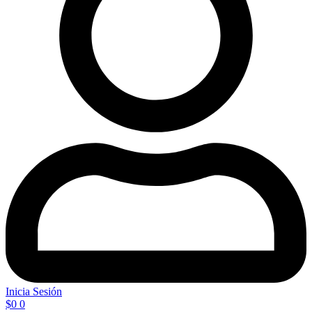
Inicia Sesión
$
0
0