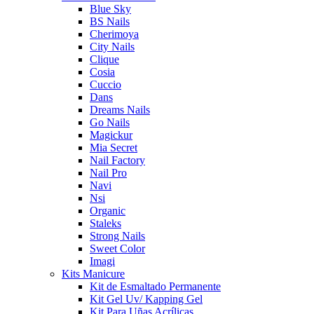
Blue Sky
BS Nails
Cherimoya
City Nails
Clique
Cosia
Cuccio
Dans
Dreams Nails
Go Nails
Magickur
Mia Secret
Nail Factory
Nail Pro
Navi
Nsi
Organic
Staleks
Strong Nails
Sweet Color
Imagi
Kits Manicure
Kit de Esmaltado Permanente
Kit Gel Uv/ Kapping Gel
Kit Para Uñas Acrílicas