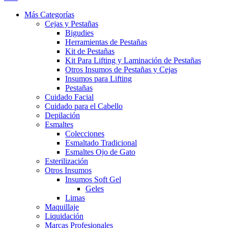
Más Categorías
Cejas y Pestañas
Bigudies
Herramientas de Pestañas
Kit de Pestañas
Kit Para Lifting y Laminación de Pestañas
Otros Insumos de Pestañas y Cejas
Insumos para Lifting
Pestañas
Cuidado Facial
Cuidado para el Cabello
Depilación
Esmaltes
Colecciones
Esmaltado Tradicional
Esmaltes Ojo de Gato
Esterilización
Otros Insumos
Insumos Soft Gel
Geles
Limas
Maquillaje
Liquidación
Marcas Profesionales