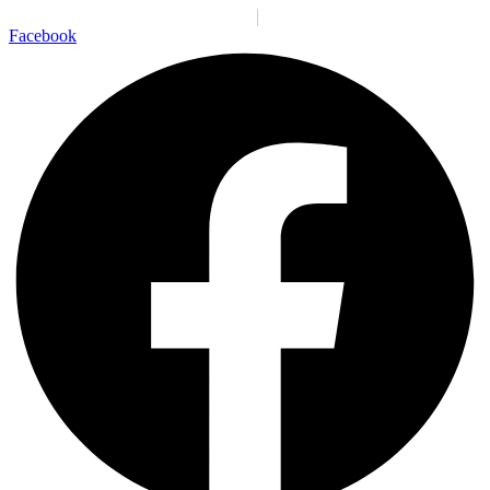
Santiago:
06:00:08 p. m.
Vie., 7 Ago.
N/A
°C
Facebook