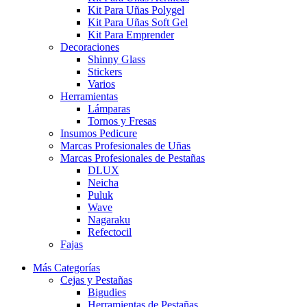
Kit Para Uñas Polygel
Kit Para Uñas Soft Gel
Kit Para Emprender
Decoraciones
Shinny Glass
Stickers
Varios
Herramientas
Lámparas
Tornos y Fresas
Insumos Pedicure
Marcas Profesionales de Uñas
Marcas Profesionales de Pestañas
DLUX
Neicha
Puluk
Wave
Nagaraku
Refectocil
Fajas
Más Categorías
Cejas y Pestañas
Bigudies
Herramientas de Pestañas