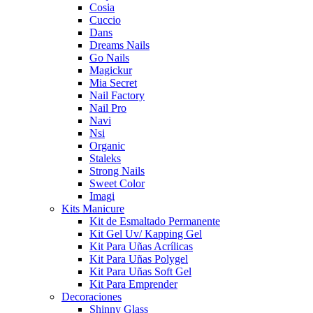
Cosia
Cuccio
Dans
Dreams Nails
Go Nails
Magickur
Mia Secret
Nail Factory
Nail Pro
Navi
Nsi
Organic
Staleks
Strong Nails
Sweet Color
Imagi
Kits Manicure
Kit de Esmaltado Permanente
Kit Gel Uv/ Kapping Gel
Kit Para Uñas Acrílicas
Kit Para Uñas Polygel
Kit Para Uñas Soft Gel
Kit Para Emprender
Decoraciones
Shinny Glass