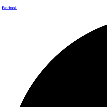
Santiago:
07:36:47 p. m.
Mié., 5 Ago.
N/A
°C
Facebook